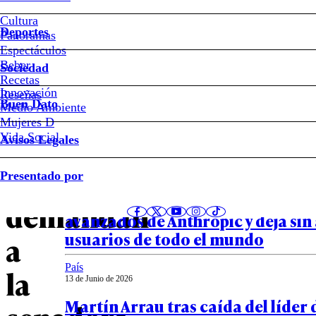
Nueva
Cultura
Deportes
polémica
Panoramas
Espectáculos
Beber
sacude
Sociedad
Recetas
Innovación
Notas relacionadas
Reseñas
a
Buen Dato
Medio Ambiente
Mujeres D
Camila
Vida Social
Avisos Legales
Mundo
Flores:
Presentado por
13 de Junio de 2026
EE.UU. bloquea los modelos de IA
demandan
avanzados de Anthropic y deja sin
usuarios de todo el mundo
a
País
la
13 de Junio de 2026
Martín Arrau tras caída del líder 