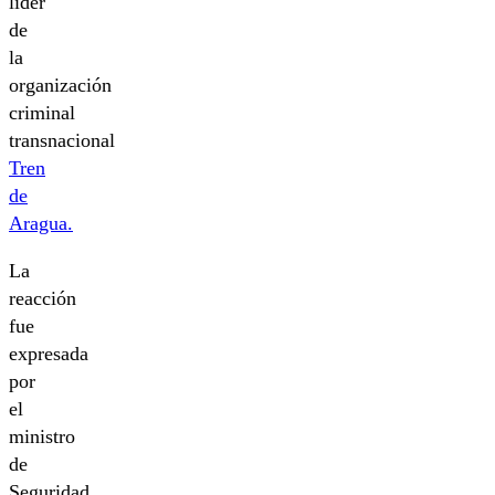
líder
de
la
organización
criminal
transnacional
Tren
de
Aragua.
La
reacción
fue
expresada
por
el
ministro
de
Seguridad