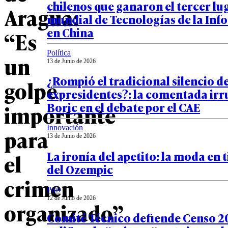
chilenos que ganaron el tercer lug
Aragua:
mundial de Tecnologías de la In
en China
“Es
Política
un
13 de Junio de 2026
¿Rompió el tradicional silencio de
golpe
expresidentes?: la comentada irr
Boric en el debate por el CAE
importante
Innovación
para
13 de Junio de 2026
La ironía del apetito: la moda en
el
del Ozempic
crimen
País
12 de Junio de 2026
organizado”
Comité Técnico defiende Censo 20