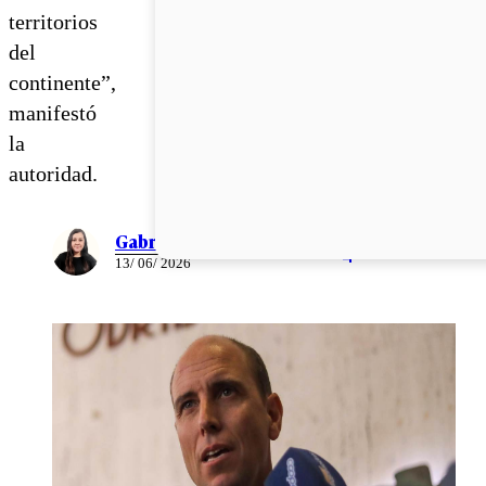
territorios
del
continente”,
manifestó
la
autoridad.
Gabriela Romo
13/ 06/ 2026