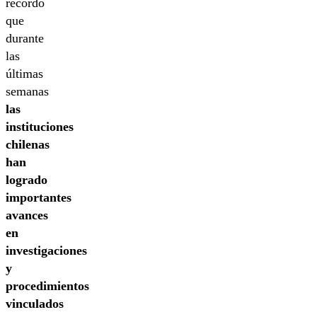
recordó
que
durante
las
últimas
semanas
las
instituciones
chilenas
han
logrado
importantes
avances
en
investigaciones
y
procedimientos
vinculados