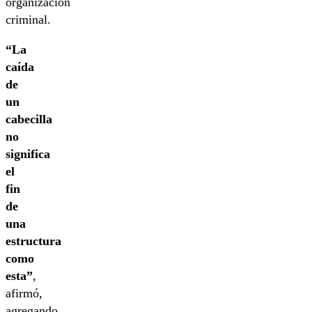
organización
criminal.
“La
caída
de
un
cabecilla
no
significa
el
fin
de
una
estructura
como
esta”
,
afirmó,
agregando