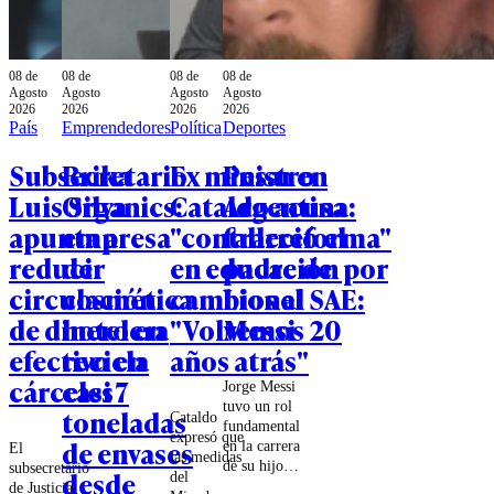
08 de
08 de
08 de
08 de
Agosto
Agosto
Agosto
Agosto
2026
2026
2026
2026
País
Emprendedores
Política
Deportes
Subsecretario
Brika
Ex ministro
Pesar en
Luis Silva
Organics:
Cataldo acusa
Argentina:
apunta a
empresa
"contrarreforma"
falleció el
reducir
de
en educación por
padre de
circulación
cosmética
cambios al SAE:
Lionel
de dinero en
hotelera
"Volvemos 20
Messi
efectivo en
recicla
años atrás"
cárceles
casi 7
Jorge Messi
tuvo un rol
toneladas
Cataldo
fundamental
expresó que
de envases
en la carrera
El
las medidas
de su hijo,
subsecretario
desde
del
llevándolo a
de Justicia