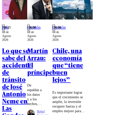
País
Opinión
Opinión
09:15
06:00
06:00
08 de
08 de
08 de
Agosto
Agosto
Agosto
2026
2026
2026
Lo que se
Martín
Chile, una
sabe del
Arrau:
economía
accidente
El
que “tiene
de
príncipe
buen
tránsito
lejos”
de José
De
espaldas a
Antonio
Es importante lograr
los datos
que el crecimiento se
Neme en
y a los
amplíe, la inversión
hechos,
Las
recupere fuerza y el
pegado a
empleo mejore para
Rafael
la