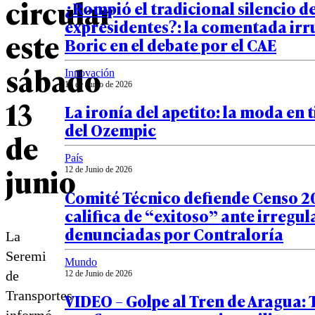
circular
¿Rompió el tradicional silencio de
expresidentes?: la comentada irr
este
Boric en el debate por el CAE
sábado
Innovación
13 de Junio de 2026
13
La ironía del apetito: la moda en
del Ozempic
de
País
junio
12 de Junio de 2026
Comité Técnico defiende Censo 20
califica de “exitoso” ante irregu
denunciadas por Contraloría
La
Seremi
Mundo
de
12 de Junio de 2026
Transportes
VIDEO – Golpe al Tren de Aragua:
informó