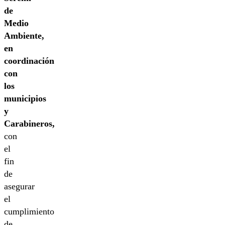
de
Medio
Ambiente,
en
coordinación
con
los
municipios
y
Carabineros,
con
el
fin
de
asegurar
el
cumplimiento
de