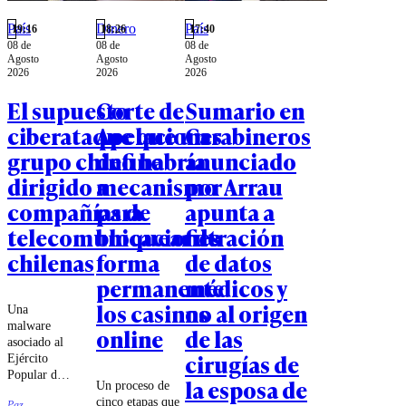
País
Dinero
País
19:16
18:26
17:40
08 de
08 de
08 de
Agosto
Agosto
Agosto
2026
2026
2026
El supuesto
Corte de
Sumario en
ciberataque que un
Apelaciones
Carabineros
grupo chino habría
define
anunciado
dirigido a
mecanismo
por Arrau
compañías de
para
apunta a
telecomunicaciones
bloquear de
filtración
chilenas
forma
de datos
permanente
médicos y
los casinos
no al origen
Una
malware
online
de las
asociado al
cirugías de
Ejército
Popular de
la esposa de
Un proceso de
Liberación
cinco etapas que
Paz