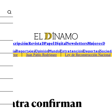
Suscripción Revista D
Papel Digital
Newsletters
Mujeres D
Economía
Reportajes
Opinión
Mundo
Entretención
Deportes
Socied
Caso Sartor
Juan Pablo Rodríguez
Ley de Reconstrucción Nacional
an Yatra confirman