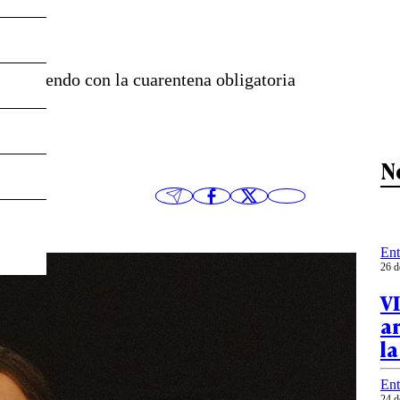
cumpliendo con la cuarentena obligatoria
N
Ent
26 d
VI
ar
la
Ent
24 d