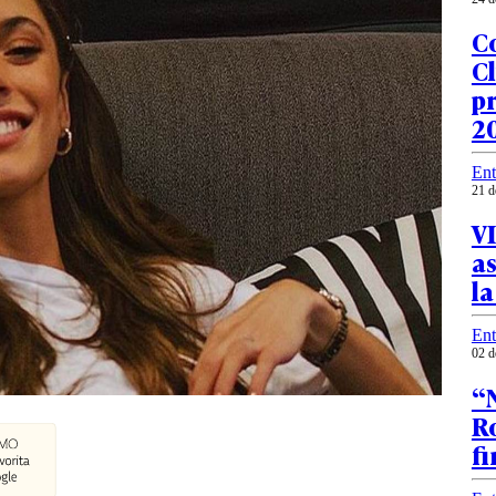
Co
Cl
pr
2
Ent
21 d
VI
as
l
Ent
02 d
“N
Ro
fi