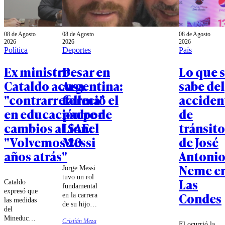
08 de Agosto
08 de Agosto
08 de Agosto
2026
2026
2026
Política
Deportes
País
Ex ministro
Pesar en
Lo que 
Cataldo acusa
Argentina:
sabe del
"contrarreforma"
falleció el
acciden
en educación por
padre de
de
cambios al SAE:
Lionel
tránsito
"Volvemos 20
Messi
de José
años atrás"
Antoni
Neme e
Jorge Messi
tuvo un rol
Las
Cataldo
fundamental
expresó que
Condes
en la carrera
las medidas
de su hijo,
del
llevándolo a
Mineduc
Cristián Meza
España para
El ocurrió la