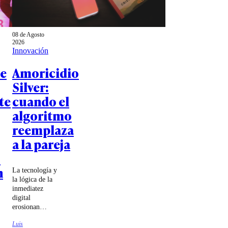
08 de Agosto
2026
Innovación
se
Amoricidio
Silver:
te
cuando el
algoritmo
reemplaza
a la pareja
o
n
La tecnología y
la lógica de la
inmediatez
digital
erosionan
silenciosamente
Luis
los vínculos.