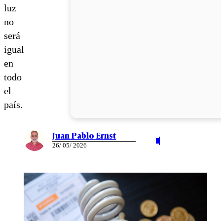
luz
no
será
igual
en
todo
el
país.
Juan Pablo Ernst
26/ 05/ 2026