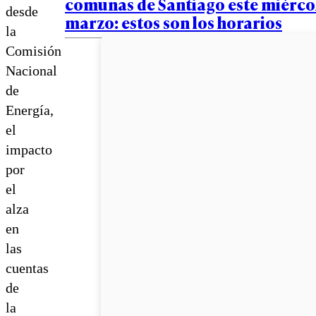
comunas de Santiago este miércol
desde
marzo: estos son los horarios
la
Comisión
Nacional
de
Energía,
el
impacto
por
el
alza
en
las
cuentas
de
la