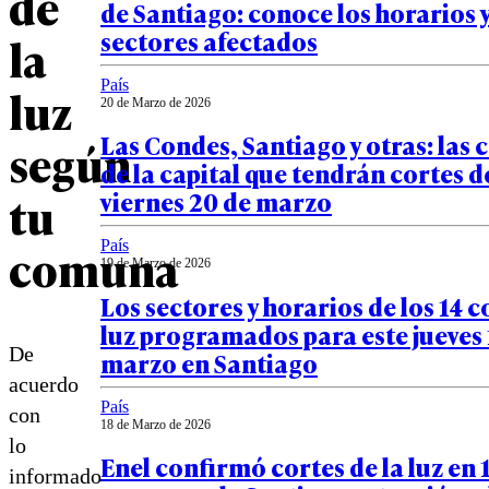
de
de Santiago: conoce los horarios y
sectores afectados
la
País
luz
20 de Marzo de 2026
Las Condes, Santiago y otras: las
según
de la capital que tendrán cortes de
tu
viernes 20 de marzo
comuna
País
19 de Marzo de 2026
Los sectores y horarios de los 14 c
luz programados para este jueves 
De
marzo en Santiago
acuerdo
País
con
18 de Marzo de 2026
lo
Enel confirmó cortes de la luz en 
informado