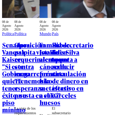
08 de
08 de
08 de
08 de
Agosto
Agosto
Agosto
Agosto
2026
2026
2026
2026
Política
Política
Mundo
País
Senadora
Oposición
Familia de
Subsecretario
Vanessa
palpita vista de
Joe Biden
Luis Silva
Kaiser:
requerimientos
alerta que
apunta a
"Si este
contra
cáncer de
reducir
Gobierno
megarreforma:
próstata
circulación
quiere
"Tenemos la
hizo
de dinero en
tener
esperanza
metástasis
efectivo en
éxito, su
puesta en el TC"
a sus
cárceles
piso
huesos
mínimo
La vista de los
El
requerimientos
subsecretario