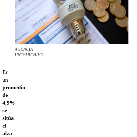
AGENCIA
UNO/ARCHIVO.
En
un
promedio
de
4,9%
se
sitúa
el
alza