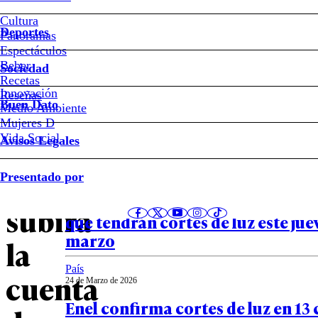
Alza
Cultura
Deportes
será
Panoramas
Espectáculos
Beber
Sociedad
en
Recetas
Innovación
Notas relacionadas
Reseñas
julio:
Buen Dato
Medio Ambiente
Mujeres D
averigua
Vida Social
Avisos Legales
País
cuánto
Presentado por
26 de Marzo de 2026
Las 12 comunas de la Región Met
subirá
que tendrán cortes de luz este jue
marzo
la
País
cuenta
24 de Marzo de 2026
Enel confirma cortes de luz en 1