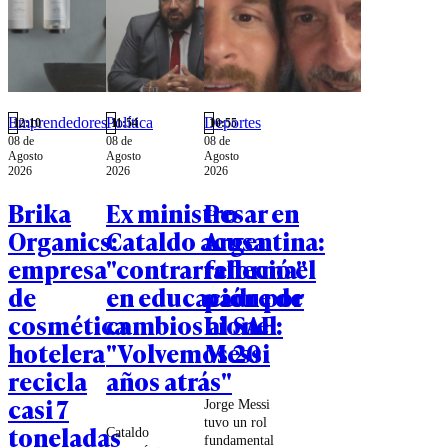
Emprendedores
Política
Deportes
12:10
11:54
10:55
08 de
08 de
08 de
Agosto
Agosto
Agosto
2026
2026
2026
Brika
Ex ministro
Pesar en
Organics:
Cataldo acusa
Argentina:
empresa
"contrarreforma"
falleció el
de
en educación por
padre de
cosmética
cambios al SAE:
Lionel
hotelera
"Volvemos 20
Messi
recicla
años atrás"
casi 7
Jorge Messi
tuvo un rol
toneladas
Cataldo
fundamental