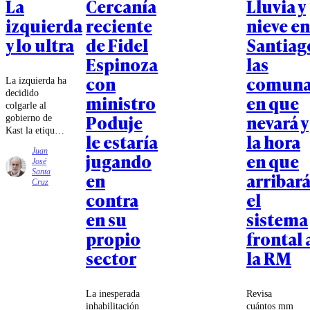
La
Cercanía
Lluvia y
izquierda
reciente
nieve en
y lo ultra
de Fidel
Santiag
Espinoza
las
con
comuna
La izquierda ha
decidido
ministro
en que
colgarle al
Poduje
nevará y
gobierno de
Kast la etiqueta
le estaría
la hora
de
Juan
jugando
en que
ultraderechista.
José
¿El argumento?
Santa
en
arribar
Sus reuniones
Cruz
con referentes
contra
el
de ese mundo.
en su
sistema
Pero con la
misma lógica,
propio
frontal 
habría que
sector
la RM
catalogar de
antidemocrática
a Michelle
Bachelet luego
La inesperada
Revisa
de su carrerita
inhabilitación
cuántos mm