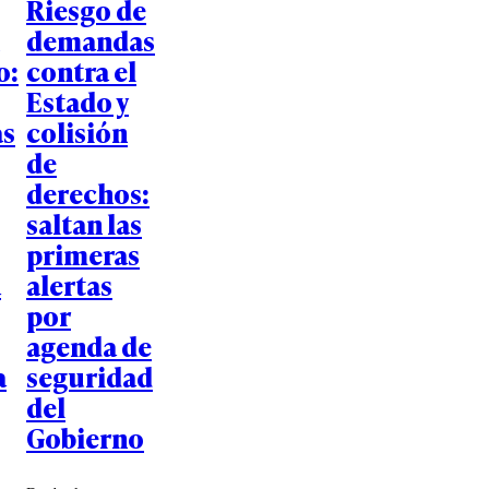
Riesgo de
demandas
o:
contra el
Estado y
s
colisión
de
derechos:
saltan las
primeras
á
alertas
por
agenda de
a
seguridad
del
Gobierno