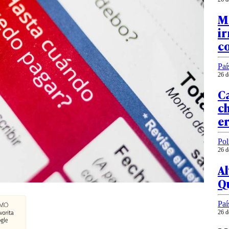
Má
ir
c
Paí
26 d
C
ch
er
Pol
26 d
A
Qu
Paí
26 d