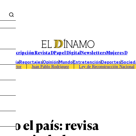
Suscripción Revista D
Papel Digital
Newsletters
Mujeres D
Economía
Reportajes
Opinión
Mundo
Entretención
Deportes
Socied
Caso Sartor
Juan Pablo Rodríguez
Ley de Reconstrucción Nacional
odo el país: revisa