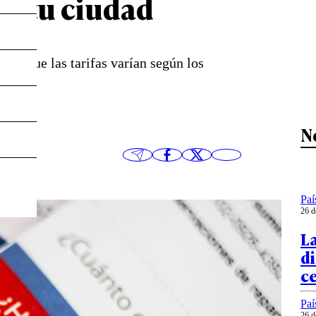
n tu ciudad
s, ya que las tarifas varían según los
N
Paí
26 d
La
di
c
Paí
26 d