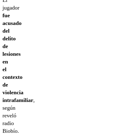
El
jugador
fue
acusado
del
delito
de
lesiones
en
el
contexto
de
violencia
intrafamiliar
,
según
reveló
radio
Biobío.