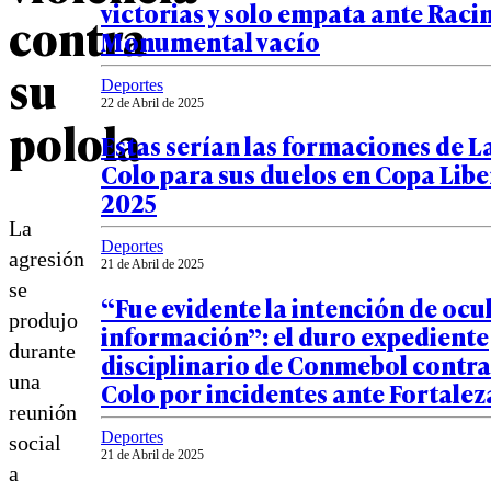
victorias y solo empata ante Raci
contra
Monumental vacío
su
Deportes
22 de Abril de 2025
polola
Estas serían las formaciones de La
Colo para sus duelos en Copa Lib
2025
La
Deportes
agresión
21 de Abril de 2025
se
“Fue evidente la intención de ocu
produjo
información”: el duro expediente
durante
disciplinario de Conmebol contra
una
Colo por incidentes ante Fortalez
reunión
Deportes
social
21 de Abril de 2025
a