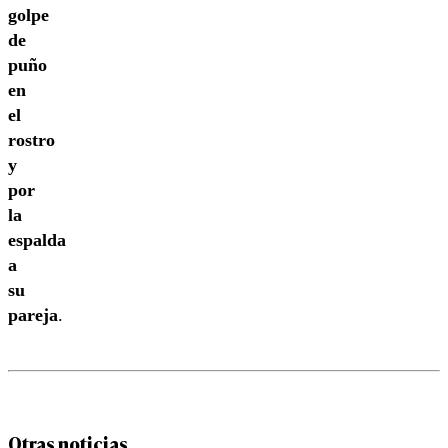
golpe
de
puño
en
el
rostro
y
por
la
espalda
a
su
pareja
.
Otras noticias