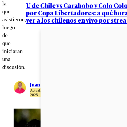
la
U de Chile vs Carabobo y Colo Col
por Copa Libertadores: a qué hor
que
ver a los chilenos en vivo por str
asistieron,
luego
de
que
iniciaran
una
discusión.
Juan Pablo Ernst
Actualizado el 23 de Abril del
2025