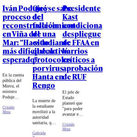
Iván Poduje y
Qué se sabe
Presidente
proceso de
del
Kast
reconstrucción
fallecimiento
condiciona
en Viña del
de una
despliegue
Mar: "Ha sido
estudiante
de FFAA en
más difícil de lo
que activó
barrios
esperado"
protocolos
críticos a
por virus
aprobación
Hanta en
de RUF
En la cuenta
pública del
Rengo
Minvu, el
ministro
El jefe de
Poduje
Estado
La muerte de
expresó que
planteó que
la estudiante
Cristián
la
"para poder
movilizó a la
Meza
recuperación
avanzar en
autoridad
de viviendas
temas de
sanitaria, que
en la ciudad
Cristián
barrios
inició las
Meza
"ha costado
críticos o
Gabriela
diligencias
más" y
situaciones