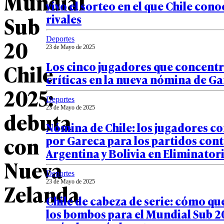
Mundial
vivo el sorteo en el que Chile cono
rivales
Sub
Deportes
20
23 de Mayo de 2025
Los cinco jugadores que concentr
Chile
críticas en la nueva nómina de G
2025:
Deportes
23 de Mayo de 2025
debuta
Nómina de Chile: los jugadores c
con
por Gareca para los partidos con
Argentina y Bolivia en Eliminator
Nueva
Deportes
23 de Mayo de 2025
Zelanda
Chile de cabeza de serie: cómo q
los bombos para el Mundial Sub 2