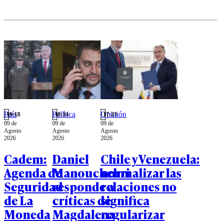
sobre
peligro a
resiliencia.
una especie
en peligro
crítico de
extinción".
País
Política
Opinión
19:18
18:14
17:23
09 de
09 de
09 de
Agosto
Agosto
Agosto
2026
2026
2026
Cadem:
Daniel
Chile y Venezuela:
Agenda de
Manouchehri
normalizar las
Seguridad
responde a
relaciones no
de La
críticas de
significa
Moneda
Magdalena
regularizar