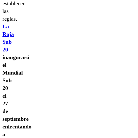
establecen
las
reglas,
La
Roja
Sub
20
inaugurará
el
Mundial
Sub
20
el
27
de
septiembre
enfrentando
a