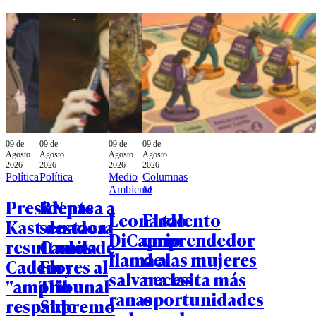
09 de
09 de
09 de
09 de
Agosto
Agosto
Agosto
Agosto
2026
2026
2026
2026
Política
Política
Medio
Columnas
Ambiente
M
Presidente
RN pasa a
Leonardo
El talento
Kast destaca
senadora
DiCaprio
emprendedor
resultados de
Camila
llama a
de las mujeres
Cadem y
Flores al
salvar a las
necesita más
"amplio
Tribunal
ranas
oportunidades
respaldo
Supremo