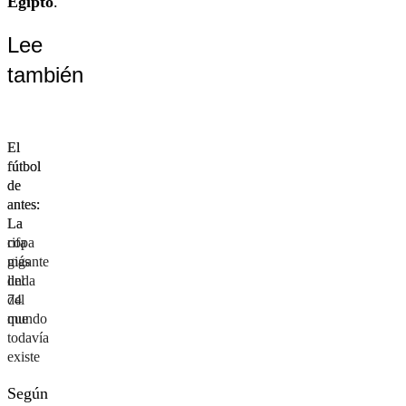
Egipto
.
Lee
también
El
El
fútbol
fútbol
de
de
antes:
antes:
La
La
rifa
copa
más
gigante
linda
del
del
74
mundo
que
todavía
existe
Según