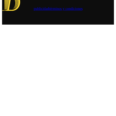
como el
la gente y a
inicio de la
publicidad
términos y condiciones
hacer la
restitución
pega“.
del diálogo
político y
consular
entre ambos
Estados.