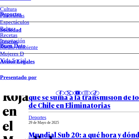
Estos
Cultura
Deportes
son
Panoramas
Espectáculos
Beber
los
Sociedad
Recetas
Innovación
Notas relacionadas
Reseñas
rivales
Buen Dato
Medio Ambiente
Mujeres D
de
Vida Social
Avisos Legales
Deportes
La
Presentado por
29 de Mayo de 2025
¿La Roja cambia de canal? la nuev
Roja
que se suma a la transmisión de l
de Chile en Eliminatorias
en
Deportes
el
29 de Mayo de 2025
Mundial Sub 20: a qué hora y dónd