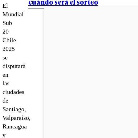
cuándo será el sorteo
El
Mundial
Sub
20
Chile
2025
se
disputará
en
las
ciudades
de
Santiago,
Valparaíso,
Rancagua
y