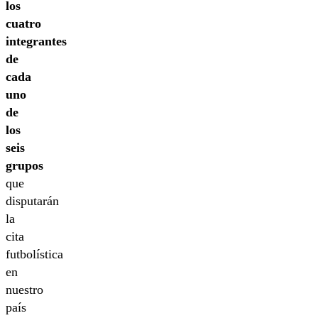
los
cuatro
integrantes
de
cada
uno
de
los
seis
grupos
que
disputarán
la
cita
futbolística
en
nuestro
país