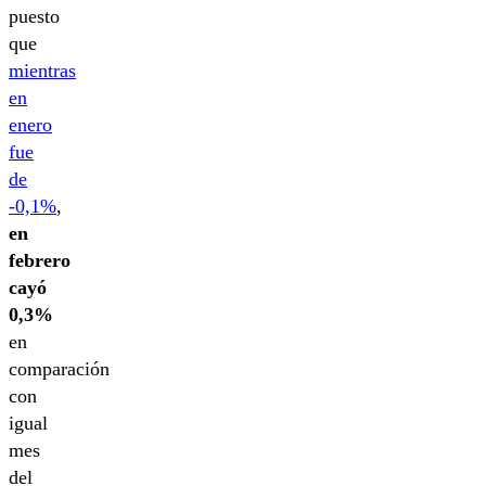
puesto
que
mientras
en
enero
fue
de
-0,1%
,
en
febrero
cayó
0,3%
en
comparación
con
igual
mes
del