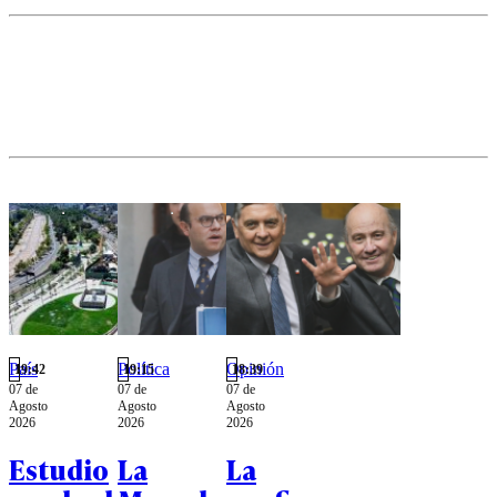
cara a la nueva
conjunto de
etapa
delitos
legislativa.
atribuidos
al exjefe
comunal.
País
Política
Opinión
19:42
19:15
18:39
07 de
07 de
07 de
Agosto
Agosto
Agosto
2026
2026
2026
Estudio
La
La