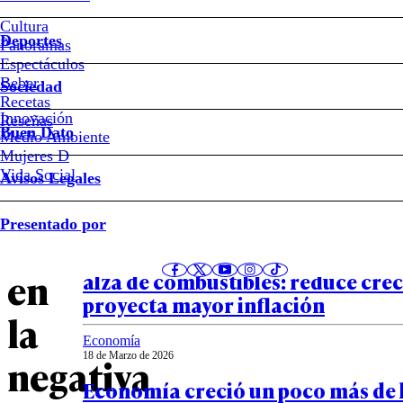
Segundo
Cultura
Deportes
Panoramas
mes
Espectáculos
Beber
Sociedad
en
Recetas
Innovación
Notas relacionadas
Reseñas
Buen Dato
Medio Ambiente
rojo:
Mujeres D
Vida Social
Avisos Legales
qué
Economía
Presentado por
25 de Marzo de 2026
influyó
Banco Central y las consecuencias
en
alza de combustibles: reduce cre
proyecta mayor inflación
la
Economía
18 de Marzo de 2026
negativa
Economía creció un poco más de 