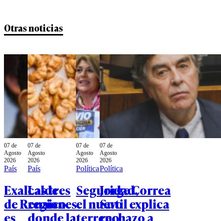
Otras noticias
07 de
07 de
07 de
07 de
Agosto
Agosto
Agosto
Agosto
2026
2026
2026
2026
País
País
Política
Política
Exalcalde
Las tres
Seguridad,
Jorge Correa
de Renaico
regiones
el nuevo
Sutil explica
es
donde la
terreno
rechazo a