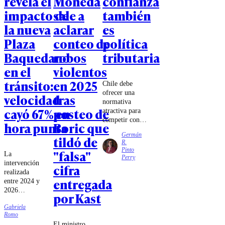
revela el
Moneda
confianza
impacto de
sale a
también
la nueva
aclarar
es
Plaza
conteo de
política
Baquedano
robos
tributaria
en el
violentos
tránsito:
en 2025
Chile debe
ofrecer una
velocidad
tras
normativa
cayó 67% en
posteo de
atractiva para
competir con
hora punta
Boric que
los mecanismos
Germán
tildó de
de estabilidad e
R.
invariabilidad
Pinto
"falsa"
La
existentes en
Perry
intervención
Perú y
cifra
realizada
Argentina,
entregada
entre 2024 y
especialmente
2026
cuando el
por Kast
modificó el
gobierno
Gabriela
tradicional
trasandino ha
Romo
diseño del
promovido un
El ministro