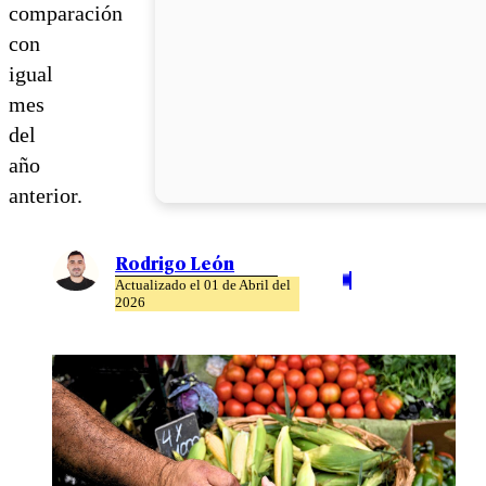
comparación
con
igual
mes
del
año
anterior.
Rodrigo León
Actualizado el 01 de Abril del
2026