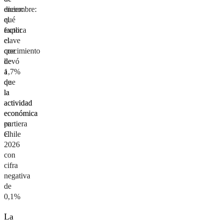
enero:
diciembre:
el
qué
factor
explica
clave
el
que
crecimiento
llevó
de
a
1,7%
que
de
la
la
actividad
actividad
económica
económica
partiera
en
el
Chile
2026
con
cifra
negativa
de
0,1%
La