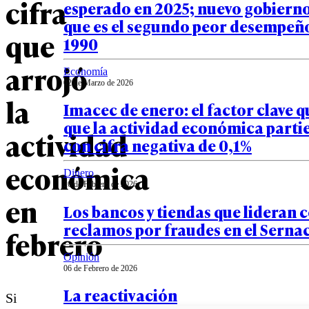
cifra
esperado en 2025; nuevo gobiern
que es el segundo peor desempeñ
que
1990
arrojó
Economía
02 de Marzo de 2026
la
Imacec de enero: el factor clave qu
que la actividad económica partie
actividad
con cifra negativa de 0,1%
económica
Dinero
26 de Febrero de 2026
en
Los bancos y tiendas que lideran 
reclamos por fraudes en el Serna
febrero
Opinión
06 de Febrero de 2026
La reactivación
Si