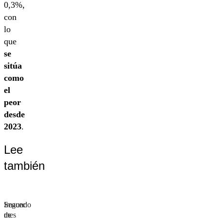
0,3%,
con
lo
que
se
sitúa
como
el
peor
desde
2023
.
Lee
también
Segundo
Imacec
mes
de