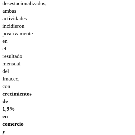
desestacionalizados,
ambas
actividades
incidieron
positivamente
en
el
resultado
mensual
del
Imacec,
con
crecimientos
de
1,9%
en
comercio
y