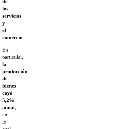
de
los
servicios
y
el
comercio
.
En
particular,
la
producción
de
bienes
cayó
5,2%
anual
,
en
lo
cual