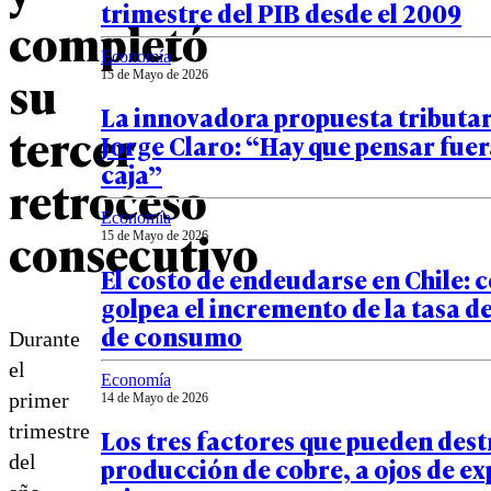
trimestre del PIB desde el 2009
completó
Economía
su
15 de Mayo de 2026
La innovadora propuesta tributar
tercer
Jorge Claro: “Hay que pensar fuer
caja”
retroceso
Economía
consecutivo
15 de Mayo de 2026
El costo de endeudarse en Chile:
golpea el incremento de la tasa de
de consumo
Durante
el
Economía
primer
14 de Mayo de 2026
trimestre
Los tres factores que pueden dest
del
producción de cobre, a ojos de ex