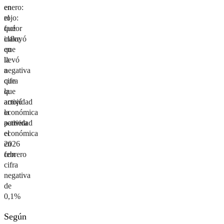
en
enero:
rojo:
el
qué
factor
influyó
clave
en
que
la
llevó
negativa
a
cifra
que
que
la
arrojó
actividad
la
económica
actividad
partiera
económica
el
en
2026
febrero
con
cifra
negativa
de
0,1%
Según