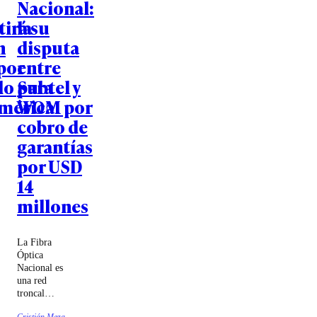
Nacional:
tirá su
la
n
disputa
por
entre
lo para
Subtel y
mérica
WOM por
cobro de
garantías
por USD
14
millones
La Fibra
Óptica
Nacional es
una red
troncal
impulsada