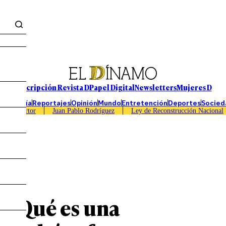
Suscripción Revista D
Papel Digital
Newsletters
Mujeres D
Economía
Reportajes
Opinión
Mundo
Entretención
Deportes
Socied
Caso Sartor
Juan Pablo Rodríguez
Ley de Reconstrucción Nacional
: ¿Qué es una