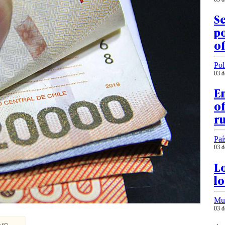
S
po
of
Pol
03 d
En
of
ru
Paí
03 d
Lo
lo
Mu
03 d