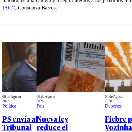
llamado es a la cautela y a seguir atentos a los próximos in
IACC
, Constanza Barros.
06 de Agosto
06 de Agosto
06 de Agosto
2026
2026
2026
Política
País
Deportes
PS envía al
Nueva ley
Fiebre 
Tribunal
reduce el
Vozinha