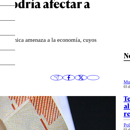
 podría afectar a
sión técnica amenaza a la economía, cuyos
N
Mu
03 d
T
al
r
Pol
03 d