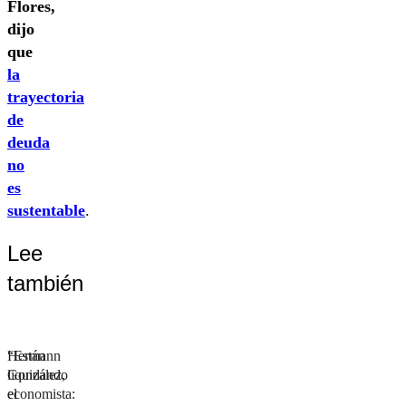
Flores,
dijo
que
la
trayectoria
de
deuda
no
es
sustentable
.
Lee
también
Hermann
“Están
González,
liquidando
economista:
el