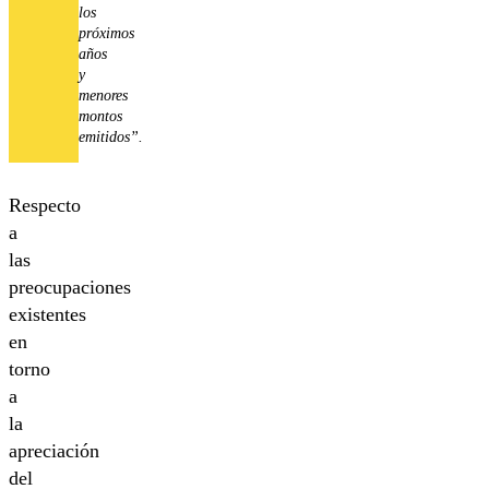
los
próximos
años
y
menores
montos
emitidos”.
Respecto
a
las
preocupaciones
existentes
en
torno
a
la
apreciación
del