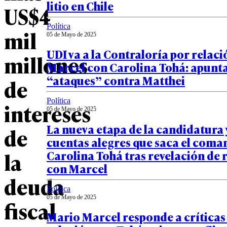
litio en Chile
US$4
Política
mil
05 de Mayo de 2025
UDI va a la Contraloría por relaci
millones
Marcel con Carolina Tohá: apunt
“ataques” contra Matthei
de
Política
intereses
05 de Mayo de 2025
La nueva etapa de la candidatura y
de
cuentas alegres que saca el coma
Carolina Tohá tras revelación de 
la
con Marcel
deuda
Política
05 de Mayo de 2025
fiscal
Mario Marcel responde a críticas