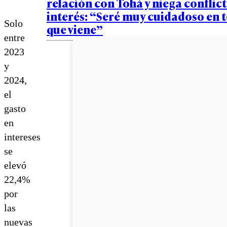
relación con Tohá y niega conflic
interés: “Seré muy cuidadoso en 
Solo
que viene”
entre
2023
y
2024,
el
gasto
en
intereses
se
elevó
22,4%
por
las
nuevas