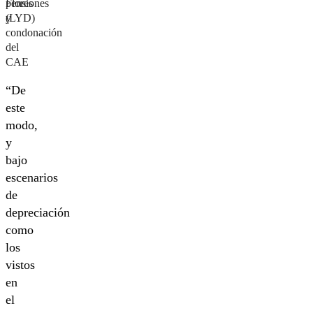
Flores
pensiones
(LYD)
y
condonación
del
CAE
“De
este
modo,
y
bajo
escenarios
de
depreciación
como
los
vistos
en
el