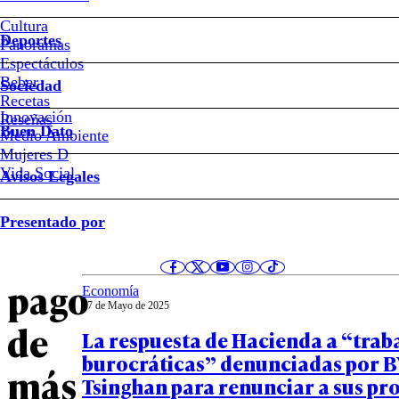
de
Hacienda
Cultura
Deportes
Panoramas
Espectáculos
Las
Beber
Sociedad
Recetas
crecientes
Innovación
Notas relacionadas
Reseñas
Buen Dato
Medio Ambiente
preocupaciones
Mujeres D
Vida Social
Avisos Legales
por
Opinión
Presentado por
08 de Mayo de 2025
el
Marcel y Tohá
pago
Economía
07 de Mayo de 2025
de
La respuesta de Hacienda a “trab
burocráticas” denunciadas por B
más
Tsinghan para renunciar a sus pr