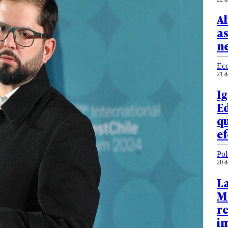
Al
as
n
Ec
21 d
Ig
Ed
q
e
Pol
20 d
La
Ma
re
i