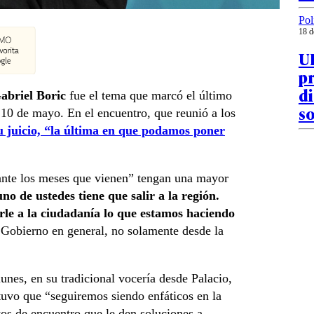
Pol
18 d
UD
pr
di
abriel Boric
fue el tema que marcó el último
so
 10 de mayo. En el encuentro, que reunió a los
su juicio, “la última en que podamos poner
rante los meses que vienen” tengan una mayor
o de ustedes tiene que salir a la región.
rle a la ciudadanía lo que estamos haciendo
el Gobierno en general, no solamente desde la
unes, en su tradicional vocería desde Palacio,
uvo que “seguiremos siendo enfáticos en la
os de encuentro que le den soluciones a