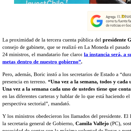
La proximidad de la tercera cuenta pública del
presidente G
consejo de gabinete, que se realizó en La Moneda el pasado
24 ministros, el mandatario fue claro
:
la instancia será, a 
metas dentro de nuestro gobierno”
.
Pero, además, Boric instó a los secretarios de Estado a “du
presencia en terreno.
“Una vez a la semana, todos y cada un
Una vez a la semana cada uno de ustedes tiene que conta
en las diferentes carteras y hablar de lo que está haciendo 
perspectiva sectorial”, mandató.
Y los ministros obedecieron los llamados del presidente. El l
la secretaria general de Gobierno,
Camila Vallejo
(PC), sost
necesidad de contar con la máxima voluntad de llegar a punt