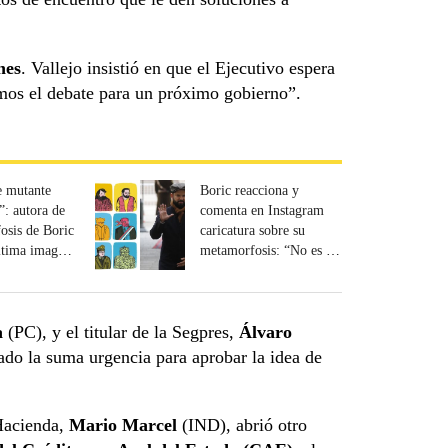
nes
. Vallejo insistió en que el Ejecutivo espera
mos el debate para un próximo gobierno”.
 mutante
Boric reacciona y
”: autora de
comenta en Instagram
osis de Boric
caricatura sobre su
última imagen
metamorfosis: “No es lo
ación
mismo ser activista que
presidente”
a
(PC), y el titular de la Segpres,
Álvaro
ado la suma urgencia para aprobar la idea de
 Hacienda,
Mario Marcel
(IND), abrió otro