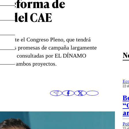
la reforma de
ón del CAE
oric ante el Congreso Pleno, que tendrá
agenda dos promesas de campaña largamente
N
o. Fuentes consultadas por EL DÍNAMO
pulso de ambos proyectos.
Ec
22 d
Bo
“C
ar
Pol
22 d