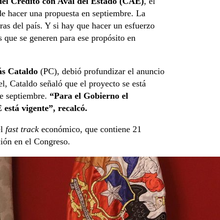
del Crédito con Aval del Estado (CAE)
, el
 de hacer una propuesta en septiembre. La
eras del país. Y si hay que hacer un esfuerzo
os que se generen para ese propósito en
ás Cataldo
(PC), debió profundizar el anuncio
l, Cataldo señaló que el proyecto se está
de septiembre.
“Para el Gobierno el
está vigente”, recalcó.
el
fast track
económico, que contiene 21
ción en el Congreso.