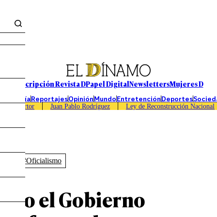
Suscripción Revista D
Papel Digital
Newsletters
Mujeres D
Economía
Reportajes
Opinión
Mundo
Entretención
Deportes
Socied
Caso Sartor
Juan Pablo Rodríguez
Ley de Reconstrucción Nacional
erno
#Oficialismo
ómo el Gobierno