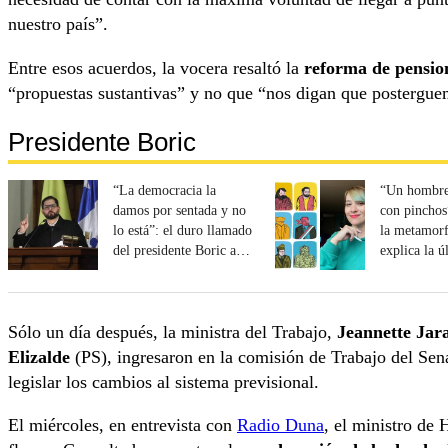
nuestro país”.
Entre esos acuerdos, la vocera resaltó la
reforma de pensio
“propuestas sustantivas” y no que “nos digan que postergue
Presidente Boric
“La democracia la
“Un hombre
damos por sentada y no
con pinchos
lo está”: el duro llamado
la metamorf
del presidente Boric a
explica la 
“cuidar las instituciones”
de su ilustr
Sólo un día después, la ministra del Trabajo,
Jeannette Jar
Elizalde
(PS), ingresaron en la comisión de Trabajo del Sen
legislar los cambios al sistema previsional.
El miércoles, en entrevista con
Radio Duna
, el ministro de