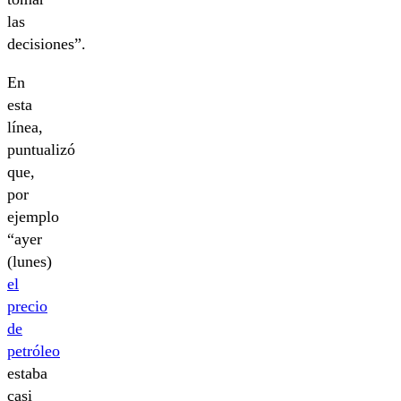
las
decisiones”.
En
esta
línea,
puntualizó
que,
por
ejemplo
“ayer
(lunes)
el
precio
de
petróleo
estaba
casi