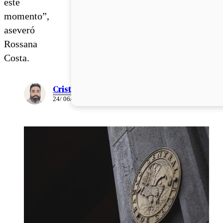
este
momento”,
aseveró
Rossana
Costa.
Cristián Meza
24/ 06/ 2025