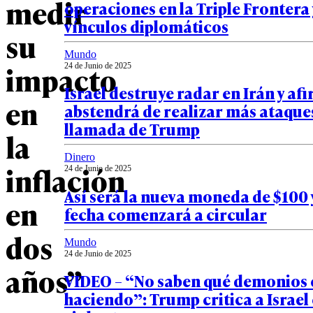
medir
operaciones en la Triple Frontera 
vínculos diplomáticos
su
Mundo
impacto
24 de Junio de 2025
Israel destruye radar en Irán y af
en
abstendrá de realizar más ataques
llamada de Trump
la
Dinero
inflación
24 de Junio de 2025
Así será la nueva moneda de $100 
en
fecha comenzará a circular
dos
Mundo
24 de Junio de 2025
años”
VIDEO – “No saben qué demonios 
haciendo”: Trump critica a Israel 