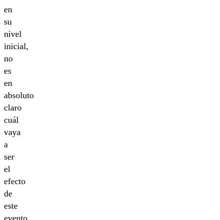
en
su
nivel
inicial,
no
es
en
absoluto
claro
cuál
vaya
a
ser
el
efecto
de
este
evento,