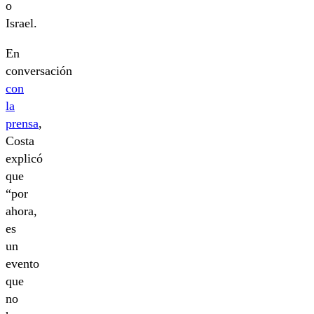
o
Israel.
En
conversación
con
la
prensa
,
Costa
explicó
que
“por
ahora,
es
un
evento
que
no