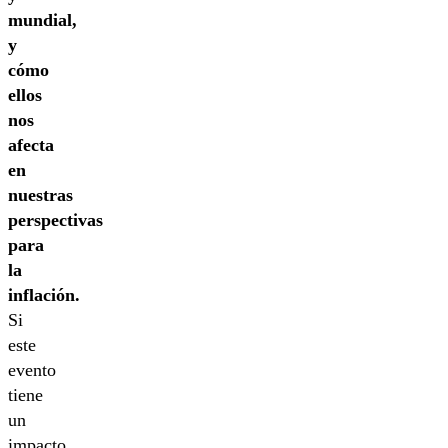
mundial,
y
cómo
ellos
nos
afecta
en
nuestras
perspectivas
para
la
inflación.
Si
este
evento
tiene
un
impacto