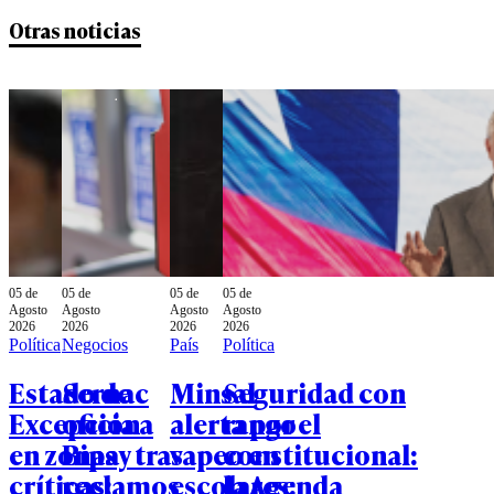
Otras noticias
05 de
05 de
05 de
05 de
Agosto
Agosto
Agosto
Agosto
2026
2026
2026
2026
Política
Negocios
País
Política
Estado de
Sernac
Minsal
Seguridad con
Excepción
oficia a
alerta por el
rango
en zonas
Bipay tras
vapeo en
constitucional:
críticas:
reclamos
escolares:
la Agenda