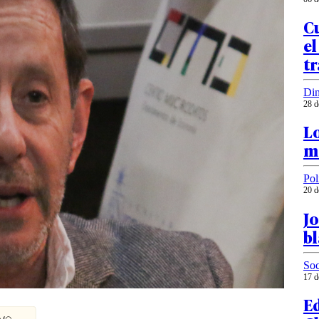
Cu
el
t
Din
28 d
Lo
ma
Pol
20 d
J
b
Soc
17 d
Ed