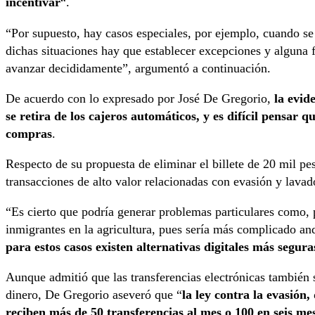
incentivar
“.
“Por supuesto, hay casos especiales, por ejemplo, cuando se
dichas situaciones hay que establecer excepciones y alguna f
avanzar decididamente”, argumentó a continuación.
De acuerdo con lo expresado por José De Gregorio,
la evid
se retira de los cajeros automáticos, y es difícil pensar 
compras
.
Respecto de su propuesta de eliminar el billete de 20 mil pes
transacciones de alto valor relacionadas con evasión y lavad
“Es cierto que podría generar problemas particulares como,
inmigrantes en la agricultura, pues sería más complicado and
para estos casos existen alternativas digitales más segura
Aunque admitió que las transferencias electrónicas también 
dinero, De Gregorio aseveró que “
la ley contra la evasión
reciben más de 50 transferencias al mes o 100 en seis me