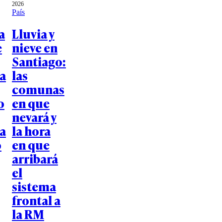
2026
País
a
Lluvia y
e
nieve en
Santiago:
a
las
comunas
o
en que
nevará y
ía
la hora
o
en que
arribará
el
sistema
frontal a
la RM