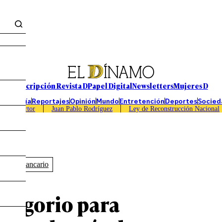
Suscripción Revista D
Papel Digital
Newsletters
Mujeres D
Economía
Reportajes
Opinión
Mundo
Entretención
Deportes
Socied
Caso Sartor
Juan Pablo Rodríguez
Ley de Reconstrucción Nacional
ecreto Bancario
Gregorio para