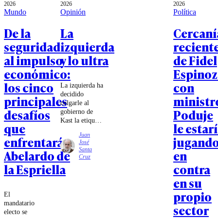
2026
2026
2026
Mundo
Opinión
Política
De la
La
Cercaní
seguridad
izquierda
recient
al impulso
y lo ultra
de Fidel
económico:
Espinoz
los cinco
con
La izquierda ha
decidido
principales
ministr
colgarle al
desafíos
Poduje
gobierno de
Kast la etiqueta
que
le estar
de
Juan
enfrentará
jugand
ultraderechista.
José
¿El argumento?
Santa
Abelardo de
en
Sus reuniones
Cruz
con referentes
la Espriella
contra
de ese mundo.
en su
Pero con la
misma lógica,
propio
El
habría que
mandatario
sector
catalogar de
electo se
antidemocrática