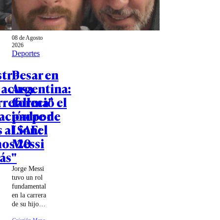
08 de Agosto
2026
Deportes
stro
Pesar en
 acusa
Argentina:
rreforma"
falleció el
ación por
padre de
 al SAE:
Lionel
os 20
Messi
ás"
Jorge Messi
tuvo un rol
fundamental
en la carrera
de su hijo,
llevándolo a