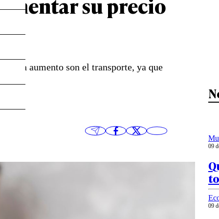
aumentar su precio
es a un aumento son el transporte, ya que
N
Mu
09 d
Q
to
Ec
09 d