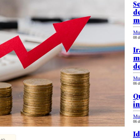
Se
de
m
Mu
08 d
Ir
ma
d
Mu
06 d
Qu
in
Mu
06 d
Id