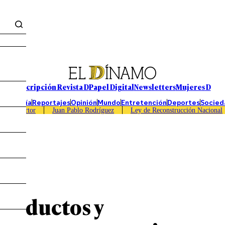
Suscripción Revista D
Papel Digital
Newsletters
Mujeres D
Economía
Reportajes
Opinión
Mundo
Entretención
Deportes
Socied
Caso Sartor
Juan Pablo Rodríguez
Ley de Reconstrucción Nacional
 productos y