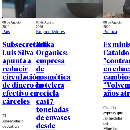
08 de Agosto
08 de Agosto
08 de Agosto
2026
2026
2026
País
Emprendedores
Política
Subsecretario
Brika
Ex mini
Luis Silva
Organics:
Cataldo
apunta a
empresa
"contra
reducir
de
en educ
circulación
cosmética
cambios
de dinero en
hotelera
"Volvem
efectivo en
recicla
años atr
cárceles
casi 7
toneladas
Cataldo
expresó que
de envases
El
las medidas
subsecretario
desde
del
de Justicia
Mineduc