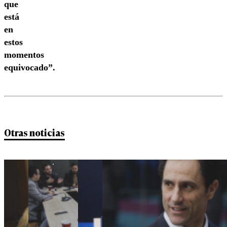
que
está
en
estos
momentos
equivocado”.
Otras noticias