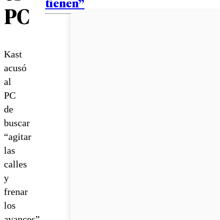
tienen”
PC
Kast
acusó
al
PC
de
buscar
“agitar
las
calles
y
frenar
los
avances”,