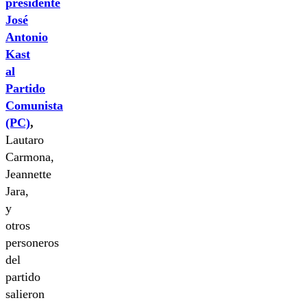
presidente
José
Antonio
Kast
al
Partido
Comunista
(PC)
,
Lautaro
Carmona,
Jeannette
Jara,
y
otros
personeros
del
partido
salieron