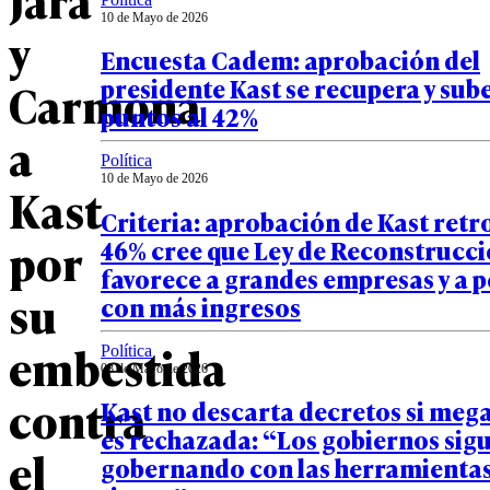
10 de Mayo de 2026
y
Encuesta Cadem: aprobación del
presidente Kast se recupera y sub
Carmona
puntos al 42%
a
Política
10 de Mayo de 2026
Kast
Criteria: aprobación de Kast retr
por
46% cree que Ley de Reconstrucc
favorece a grandes empresas y a 
su
con más ingresos
embestida
Política
08 de Mayo de 2026
contra
Kast no descarta decretos si me
es rechazada: “Los gobiernos sig
el
gobernando con las herramienta