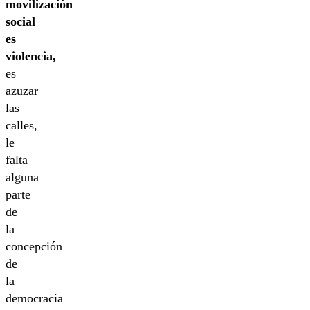
movilización
social
es
violencia,
es
azuzar
las
calles,
le
falta
alguna
parte
de
la
concepción
de
la
democracia