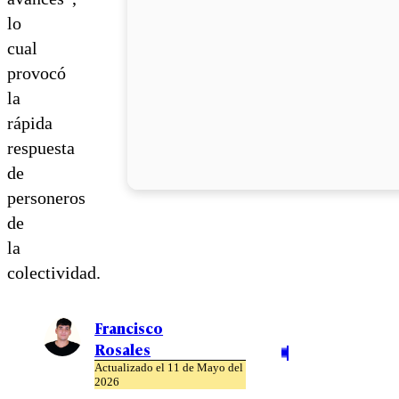
lo
cual
provocó
la
rápida
respuesta
de
personeros
de
la
colectividad.
Francisco
Rosales
Actualizado el 11 de Mayo del
2026