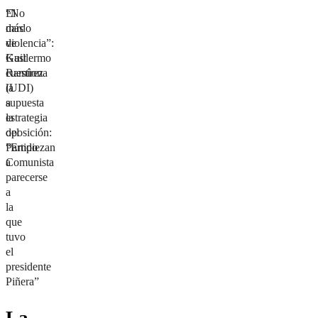
“No
El
más
dardo
violencia”:
de
Kast
Guillermo
cuestiona
Ramírez
la
(UDI)
supuesta
a
estrategia
la
del
oposición:
Partido
“Empiezan
Comunista
a
parecerse
a
la
que
tuvo
el
presidente
Piñera”
La