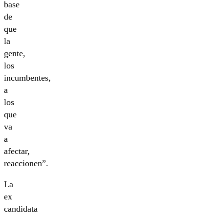
base
de
que
la
gente,
los
incumbentes,
a
los
que
va
a
afectar,
reaccionen”.
La
ex
candidata