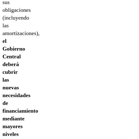
sus
obligaciones
(incluyendo
las
amortizaciones),
el
Gobierno
Central
deberá
cubrir
las
nuevas
necesidades
de
financiamiento
mediante
mayores
niveles