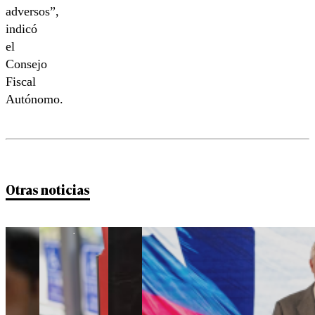
adversos”,
indicó
el
Consejo
Fiscal
Autónomo.
Otras noticias