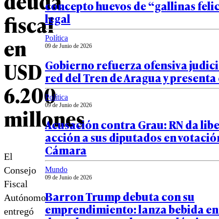
deuda
concepto huevos de “gallinas feli
fiscal
legal
en
Política
09 de Junio de 2026
USD
Gobierno refuerza ofensiva judici
red del Tren de Aragua y presenta
6.200
Política
09 de Junio de 2026
millones
Acusación contra Grau: RN da lib
acción a sus diputados en votació
Cámara
El
Consejo
Mundo
09 de Junio de 2026
Fiscal
Barron Trump debuta con su
Autónomo
emprendimiento: lanza bebida en
entregó