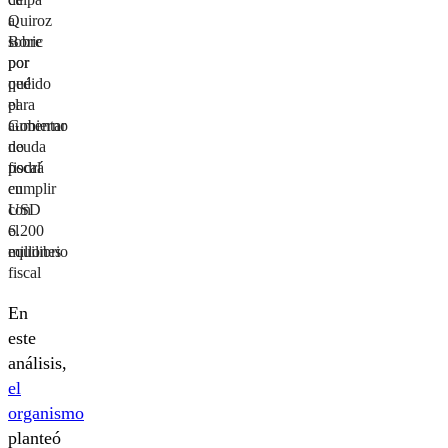
Quiroz
a
sobre
Boric
por
por
qué
pedido
el
para
Gobierno
aumentar
no
deuda
podrá
fiscal
cumplir
en
con
USD
el
6.200
equilibrio
millones
fiscal
En
este
análisis,
el
organismo
planteó