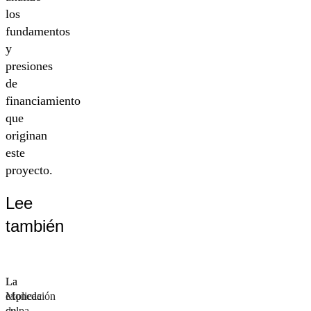
los
fundamentos
y
presiones
de
financiamiento
que
originan
este
proyecto.
Lee
también
La
La
explicación
Moneda
de
culpa