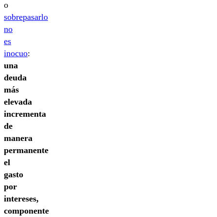
o
sobrepasarlo
no
es
inocuo
:
una
deuda
más
elevada
incrementa
de
manera
permanente
el
gasto
por
intereses,
componente