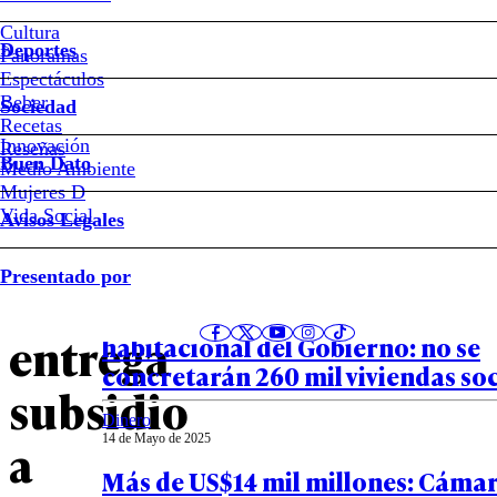
#Viviendas
Cultura
Deportes
Panoramas
Luz
Espectáculos
Beber
Sociedad
verde
Recetas
Innovación
Notas relacionadas
Reseñas
Buen Dato
Medio Ambiente
a
Mujeres D
Vida Social
Avisos Legales
proyecto
Negocios
Presentado por
14 de Mayo de 2025
que
Empresarios en picada contra me
entrega
habitacional del Gobierno: no se
concretarán 260 mil viviendas soc
subsidio
Dinero
14 de Mayo de 2025
a
Más de US$14 mil millones: Cámar