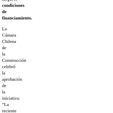
condiciones
de
financiamiento.
La
Cámara
Chilena
de
la
Construcción
celebró
la
aprobación
de
la
iniciativa.
“La
reciente