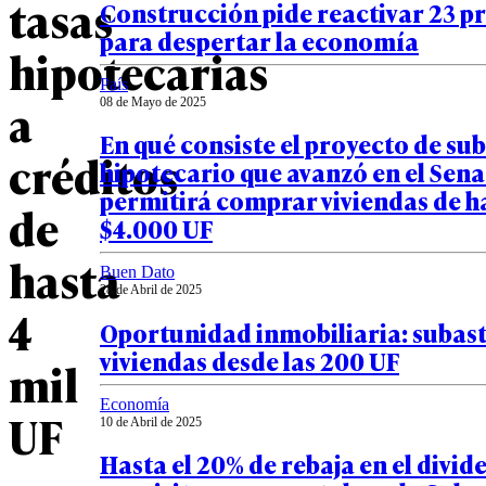
tasas
Construcción pide reactivar 23 p
para despertar la economía
hipotecarias
País
a
08 de Mayo de 2025
En qué consiste el proyecto de sub
créditos
hipotecario que avanzó en el Sen
permitirá comprar viviendas de h
de
$4.000 UF
hasta
Buen Dato
28 de Abril de 2025
4
Oportunidad inmobiliaria: subas
viviendas desde las 200 UF
mil
Economía
UF
10 de Abril de 2025
Hasta el 20% de rebaja en el divid