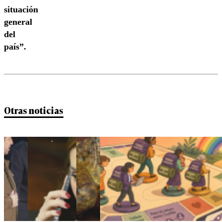
situación
general
del
país”.
Otras noticias