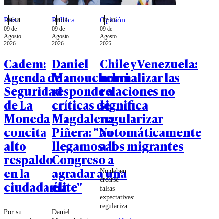
País
Política
Opinión
19:18
18:14
17:23
09 de
09 de
09 de
Agosto
Agosto
Agosto
2026
2026
2026
Cadem:
Daniel
Chile y Venezuela:
Agenda de
Manouchehri
normalizar las
Seguridad
responde a
relaciones no
de La
críticas de
significa
Moneda
Magdalena
regularizar
concita
Piñera: "No
automáticamente
alto
llegamos al
a los migrantes
respaldo
Congreso a
en la
agradar a una
No deben
crearse
ciudadanía
élite"
falsas
expectativas:
regularizar
Por su
Daniel
la situación