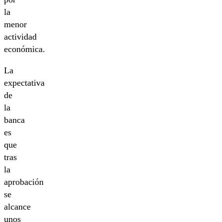
la
menor
actividad
económica.
La
expectativa
de
la
banca
es
que
tras
la
aprobación
se
alcance
unos