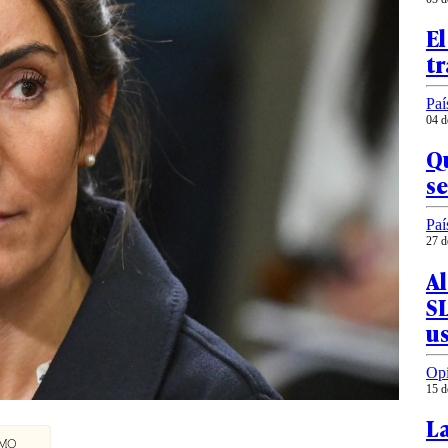
El
tr
Paí
04 d
Qu
se
Paí
27 d
Al
SL
us
Op
15 d
L