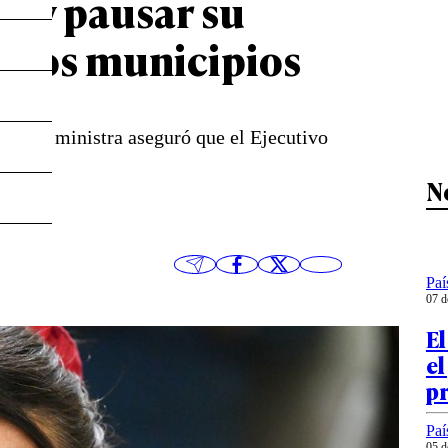
P y pausar su
unos municipios
EP, la ministra aseguró que el Ejecutivo
N
Paí
07 d
El
el
p
Paí
05 d