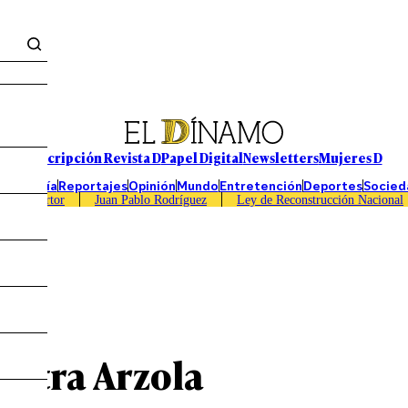
Suscripción Revista D
Papel Digital
Newsletters
Mujeres D
Economía
Reportajes
Opinión
Mundo
Entretención
Deportes
Socied
Caso Sartor
Juan Pablo Rodríguez
Ley de Reconstrucción Nacional
istra Arzola