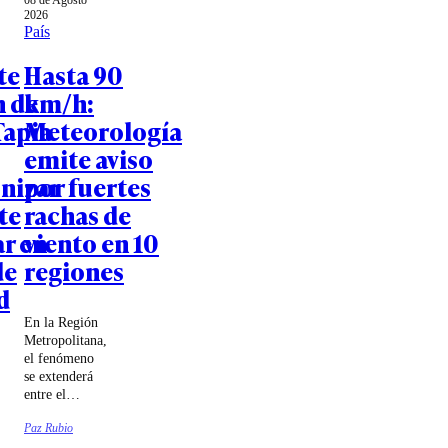
08 de Agosto
2026
País
te
Hasta 90
n de
km/h:
Tapia
Meteorología
emite aviso
nizar
por fuertes
te
rachas de
ar en
viento en 10
de
regiones
d
En la Región
Metropolitana,
el fenómeno
se extenderá
entre el
domingo 9 y
Paz Rubio
el jueves 13