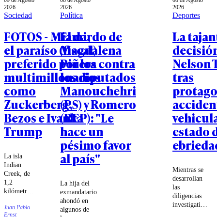
09 de Agosto
08 de Agosto
08 de Agosto
2026
2026
2026
Sociedad
Política
Deportes
FOTOS - Miami,
El dardo de
La tajan
el paraíso (fiscal)
Magdalena
decisió
preferido por los
Piñera contra
Nelson 
multimillonarios
los diputados
tras
como
Manouchehri
protago
Zuckerberg,
(PS) y Romero
acciden
Bezos e Ivanka
(REP): "Le
vehicul
Trump
hace un
estado 
pésimo favor
ebrieda
al país"
La isla
Indian
Mientras se
Creek, de
desarrollan
1,2
La hija del
las
kilómetros
exmandatario
diligencias
cuadrados,
ahondó en
investigativas
Juan Pablo
cuenta con
algunos de
sobre el
Ernst