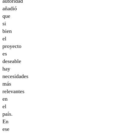
autoridad
añadió
que
si
bien
el
proyecto
es
deseable
hay
necesidades
más
relevantes
en
el
país.
En
ese