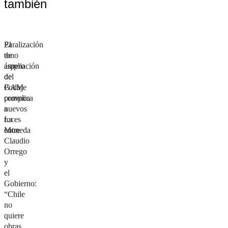
también
Paralización
El
de
tono
ampliación
áspero
del
de
GAM
Poduje
provoca
complica
nuevos
a
roces
La
entre
Moneda
Claudio
Orrego
y
el
Gobierno:
“Chile
no
quiere
obras