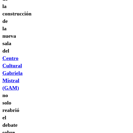
la
construcción
de
la
nueva
sala
del
Centro
Cultural
Gabriela
Mistral
(GAM)
no
solo
reabrió
el
debate
sobre