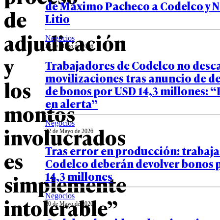
de Máximo Pacheco a Codelco y 
de
Litio
adjudicación
Negocios
23 de Mayo de 2026
y
Trabajadores de Codelco no desc
movilizaciones tras anuncio de d
los
de bonos por USD 14,3 millones: 
en alerta”
montos
Negocios
involucrados
22 de Mayo de 2026
Tras error en producción: trabaj
es
Codelco deberán devolver bonos 
14,3 millones
simplemente
Negocios
intolerable”
20 de Mayo de 2026