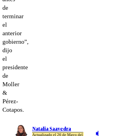
de
terminar
el
anterior
gobierno”,
dijo
el
presidente
de
Moller
&
Pérez-
Cotapos.
Natalia Saavedra
Actualizado el 26 de Mayo del