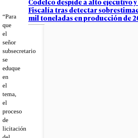
Codelco despide a alto ejecutivo y
Fiscalía tras detectar sobrestima
mil toneladas en producción de 2
“Para
que
el
señor
subsecretario
se
eduque
en
el
tema,
el
proceso
de
licitación
del