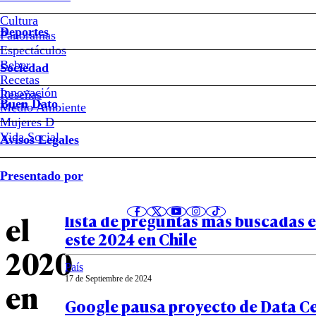
lo
Cultura
Deportes
Panoramas
más
Espectáculos
Beber
Sociedad
Recetas
buscado
Innovación
Notas relacionadas
Reseñas
Buen Dato
Medio Ambiente
en
Mujeres D
Vida Social
Avisos Legales
Google
Sociedad
Presentado por
10 de Diciembre de 2024
durante
Desde el mewing hasta el Caso Mon
el
lista de preguntas más buscadas 
este 2024 en Chile
2020
País
17 de Septiembre de 2024
en
Google pausa proyecto de Data C