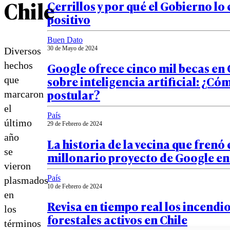
Chile
Cerrillos y por qué el Gobierno lo
positivo
Buen Dato
30 de Mayo de 2024
Diversos
Google ofrece cinco mil becas en 
hechos
sobre inteligencia artificial: ¿Có
que
postular?
marcaron
el
País
último
29 de Febrero de 2024
año
La historia de la vecina que frenó 
se
millonario proyecto de Google en 
vieron
País
plasmados
10 de Febrero de 2024
en
Revisa en tiempo real los incendi
los
forestales activos en Chile
términos