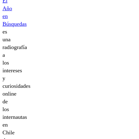
El
Año
en
Búsquedas
es
una
radiografía
a
los
intereses
y
curiosidades
online
de
los
internautas
en
Chile