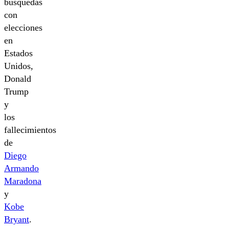
búsquedas
con
elecciones
en
Estados
Unidos,
Donald
Trump
y
los
fallecimientos
de
Diego
Armando
Maradona
y
Kobe
Bryant
.