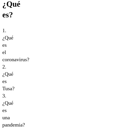
¿Qué
es?
1.
¿Qué
es
el
coronavirus?
2.
¿Qué
es
Tusa?
3.
¿Qué
es
una
pandemia?