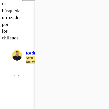
de
búsqueda
utilizados
por
los
chilenos.
Rodrigo León
Actualizado el 09 de
Diciembre del 2020