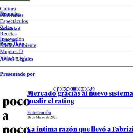
Cultura
Teleseries
Deportes
Panoramas
Espectáculos
del
Beber
Sociedad
Recetas
prime
Innovación
Notas relacionadas
Reseñas
Buen Dato
Medio Ambiente
Mujeres D
de
Vida Social
Avisos Legales
Mega
Entretención
Presentado por
08 de Abril de 2025
desaparecen
La resurrección de Nuevo Amores
Mercado gracias al nuevo sistema
poco
medir el rating
a
Entretención
26 de Marzo de 2025
poco
La íntima razón que llevó a Fabri