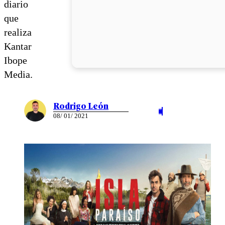
diario
que
realiza
Kantar
Ibope
Media.
Rodrigo León
08/ 01/ 2021