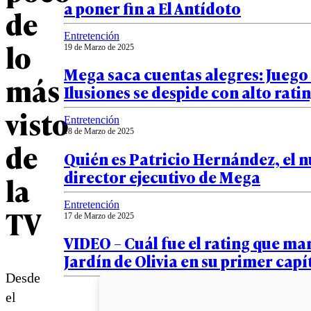
a poner fin a El Antídoto
de
Entretención
lo
19 de Marzo de 2025
Mega saca cuentas alegres: Juego
más
Ilusiones se despide con alto rati
visto
Entretención
18 de Marzo de 2025
de
Quién es Patricio Hernández, el 
director ejecutivo de Mega
la
Entretención
TV
17 de Marzo de 2025
VIDEO – Cuál fue el rating que ma
Jardín de Olivia en su primer capí
Desde
el