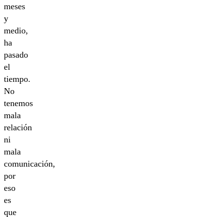
meses
y
medio,
ha
pasado
el
tiempo.
No
tenemos
mala
relación
ni
mala
comunicación,
por
eso
es
que