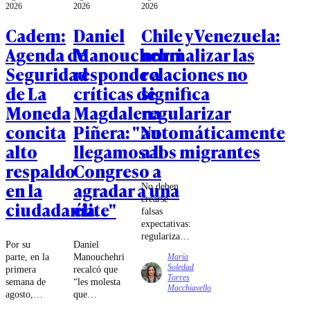
2026
2026
2026
Cadem:
Daniel
Chile y Venezuela:
Agenda de
Manouchehri
normalizar las
Seguridad
responde a
relaciones no
de La
críticas de
significa
Moneda
Magdalena
regularizar
concita
Piñera: "No
automáticamente
alto
llegamos al
a los migrantes
respaldo
Congreso a
en la
agradar a una
No deben
crearse
ciudadanía
élite"
falsas
expectativas:
regularizar
Por su
Daniel
la situación
parte, en la
Manouchehri
María
migratoria
Soledad
primera
recalcó que
de los
Torres
semana de
“les molesta
residentes
Macchiavello
agosto,
que
irregulares
40%
toquemos a