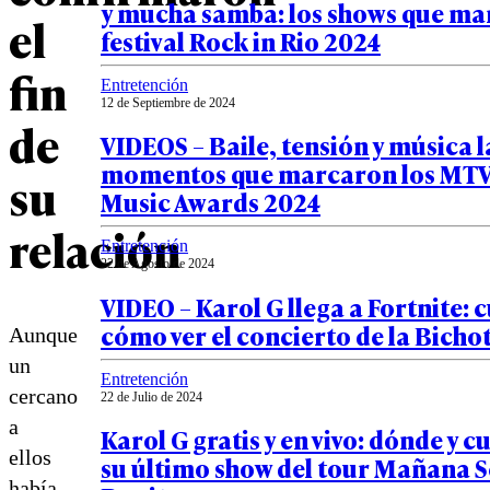
y mucha samba: los shows que ma
el
festival Rock in Rio 2024
fin
Entretención
12 de Septiembre de 2024
de
VIDEOS – Baile, tensión y música l
momentos que marcaron los MTV
su
Music Awards 2024
relación
Entretención
22 de Agosto de 2024
VIDEO – Karol G llega a Fortnite: 
cómo ver el concierto de la Bichot
Aunque
un
Entretención
cercano
22 de Julio de 2024
a
Karol G gratis y en vivo: dónde y 
ellos
su último show del tour Mañana S
había