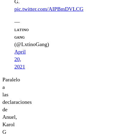
G.
pic.twitter.com/AIPBmDVLCG
—
ʟᴀᴛɪɴᴏ
ɢᴀɴɢ
(@LxtinoGang)
April
20,
2021
Paralelo
a
las
declaraciones
de
Anuel,
Karol
G