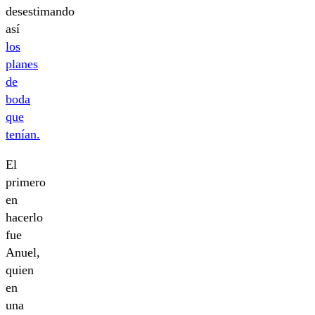
desestimando
así
los
planes
de
boda
que
tenían.
El
primero
en
hacerlo
fue
Anuel,
quien
en
una