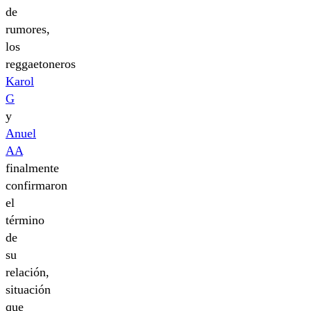
de
rumores,
los
reggaetoneros
Karol
G
y
Anuel
AA
finalmente
confirmaron
el
término
de
su
relación,
situación
que