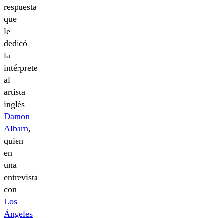
respuesta
que
le
dedicó
la
intérprete
al
artista
inglés
Damon
Albarn
,
quien
en
una
entrevista
con
Los
Ángeles