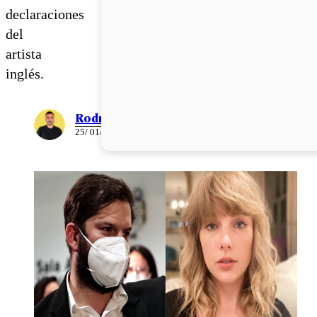
declaraciones
del
artista
inglés.
Rodrigo León
25/ 01/ 2022