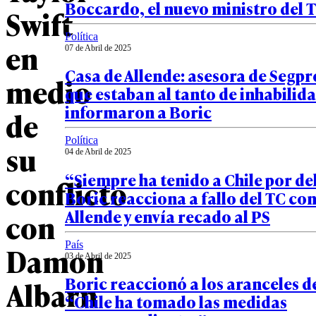
Boccardo, el nuevo ministro del 
Swift
Política
en
07 de Abril de 2025
Casa de Allende: asesora de Segpr
medio
que estaban al tanto de inhabilida
informaron a Boric
de
Política
su
04 de Abril de 2025
“Siempre ha tenido a Chile por de
conflicto
Boric reacciona a fallo del TC con
Allende y envía recado al PS
con
País
Damon
03 de Abril de 2025
Boric reaccionó a los aranceles 
Albarn
“Chile ha tomado las medidas