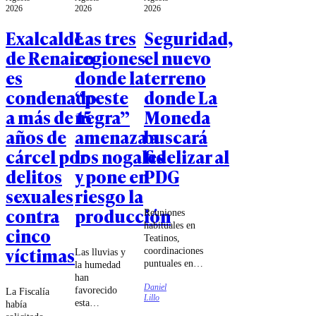
2026
2026
2026
Exalcalde
Las tres
Seguridad,
de Renaico
regiones
el nuevo
es
donde la
terreno
condenado
“peste
donde La
a más de 15
negra”
Moneda
años de
amenaza a
buscará
cárcel por
los nogales
fidelizar al
delitos
y pone en
PDG
sexuales
riesgo la
contra
producción
Reuniones
habituales en
cinco
Teatinos,
víctimas
coordinaciones
Las lluvias y
puntuales en
la humedad
votaciones y
han
Daniel
un PDG cada
favorecido
La Fiscalía
Lillo
vez más
esta
había
distante de la
enfermedad,