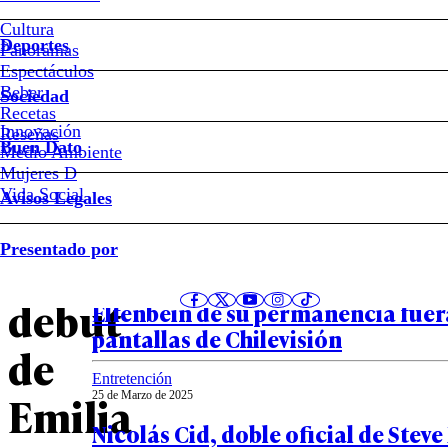
Soy
Cultura
Deportes
Panoramas
Las
Espectáculos
Beber
Sociedad
reacciones
Recetas
Innovación
Notas relacionadas
Reseñas
Buen Dato
Medio Ambiente
que
Mujeres D
Vida Social
Avisos Legales
dejó
Entretención
Presentado por
06 de Abril de 2025
el
“Se ha dado así…”: lo que dijo Juli
debut
Elfenbein de su permanencia fuera
pantallas de Chilevisión
de
Entretención
Emilia
25 de Marzo de 2025
Nicolás Cid, doble oficial de Steve