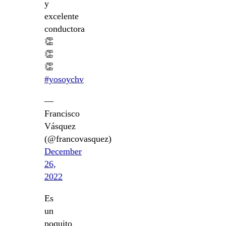
y
excelente
conductora
👏
👏
👏
#yosoychv
—
Francisco
Vásquez
(@francovasquez)
December
26,
2022
Es
un
poquito