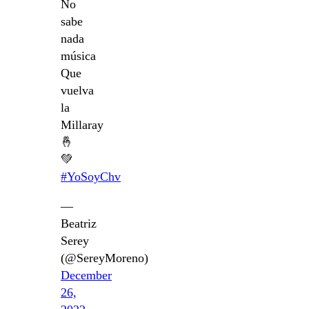
No
sabe
nada
música
Que
vuelva
la
Millaray
🤞
💚
#YoSoyChv
—
Beatriz
Serey
(@SereyMoreno)
December
26,