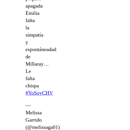
apagada
Emilia
falta
la
simpatía
y
espontáneadad
de
Millaray…
Le
falta
chispa
#YoSoyCHV
—
Melissa
Garrido
(@melissaga01)