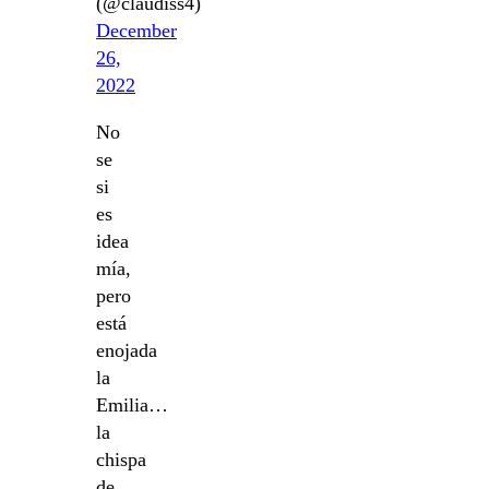
(@claudiss4)
December
26,
2022
No
se
si
es
idea
mía,
pero
está
enojada
la
Emilia…
la
chispa
de