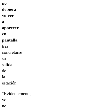
no
debiera
volver
a
aparecer
en
pantalla
tras
concretarse
su
salida
de
la
estación.
“Evidentemente,
yo
no