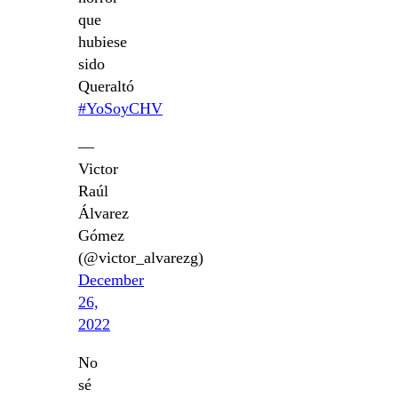
que
hubiese
sido
Queraltó
#YoSoyCHV
—
Victor
Raúl
Álvarez
Gómez
(@victor_alvarezg)
December
26,
2022
No
sé