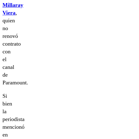
Millaray
Viera
,
quien
no
renovó
contrato
con
el
canal
de
Paramount.
Si
bien
la
periodista
mencionó
en