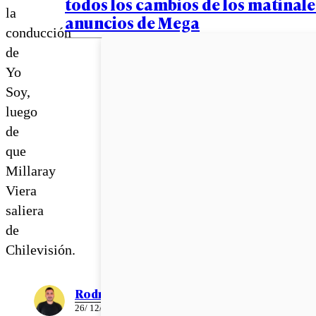
todos los cambios de los matinales
la
anuncios de Mega
conducción
de
Yo
Soy,
luego
de
que
Millaray
Viera
saliera
de
Chilevisión.
Rodrigo León
26/ 12/ 2022