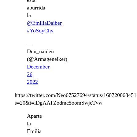
está
aburrida
la
@EmiliaDaiber
#YoSoyChv
—
Don_naiden
(@Armageneiker)
December
26,
2022
https://twitter.com/Neo67527694/status/16072006845
s=20&t=lDgAATZodmc5oomSwjcTvw
Aparte
la
Emilia