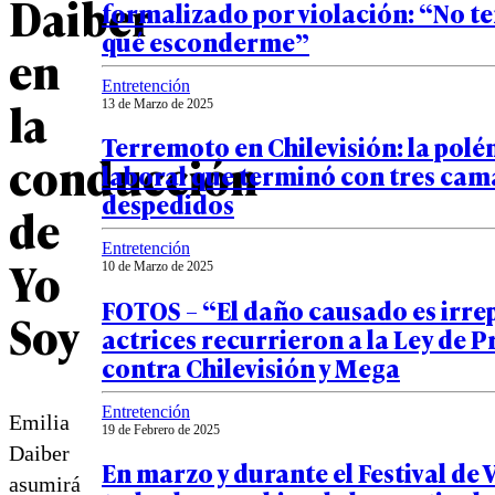
Daiber
formalizado por violación: “No t
qué esconderme”
en
Entretención
la
13 de Marzo de 2025
Terremoto en Chilevisión: la pol
conducción
laboral que terminó con tres ca
despedidos
de
Entretención
Yo
10 de Marzo de 2025
FOTOS – “El daño causado es irre
Soy
actrices recurrieron a la Ley de 
contra Chilevisión y Mega
Entretención
Emilia
19 de Febrero de 2025
Daiber
En marzo y durante el Festival de 
asumirá