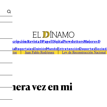
Suscripción Revista D
Papel Digital
Newsletters
Mujeres D
Economía
Reportajes
Opinión
Mundo
Entretención
Deportes
Socied
Caso Sartor
Juan Pablo Rodríguez
Ley de Reconstrucción Nacional
rimera vez en mi