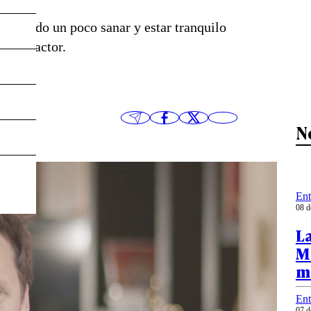
sperando un poco sanar y estar tranquilo
có el actor.
N
Ent
08 d
L
M
me
Ent
07 d