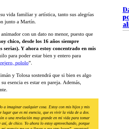
D
 vida familiar y artística, tanto sus alegrías
po
n junto a Martín.
a
 animador con un dato no menor, puesto que
soy chico, desde los 16 años siempre
s serias). Y ahora estoy concentrado en mis
uilo para poder estar bien y entero para
rejero, pololo
”.
uimán y Tolosa sostendrá que si bien es algo
e su esencia es estar en pareja. Además,
nte.
o a imaginar cualquier cosa. Estoy con mis hijos y mis
e lugar que es mi esencia, que es vivir la vida de a dos.
usión o una revelación muy grande en mi vida para tomar
e así, de chico. Yo ahora lo estoy aprovechando, porque
o mi esencia me va a llevar a ese otro lugar”, apuntará.