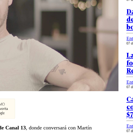
Da
d
b
Ent
07 d
La
fo
Re
Ent
07 d
Ca
c
$7
Ent
de Canal 13
, donde conversará con Martín
07 d