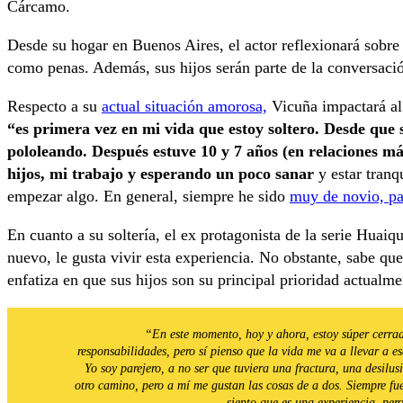
Cárcamo.
Desde su hogar en Buenos Aires, el actor reflexionará sobre su
como penas. Además, sus hijos serán parte de la conversació
Respecto a su
actual situación amorosa,
Vicuña impactará al
“es primera vez en mi vida que estoy soltero. Desde que 
pololeando. Después estuve 10 y 7 años (en relaciones má
hijos, mi trabajo y esperando un poco sanar
y estar tranq
empezar algo. En general, siempre he sido
muy de novio, pa
En cuanto a su soltería, el ex protagonista de la serie Huaiq
nuevo, le gusta vivir esta experiencia. No obstante, sabe qu
enfatiza en que sus hijos son su principal prioridad actualme
“En este momento, hoy y ahora, estoy súper cerrad
responsabilidades, pero sí pienso que la vida me va a llevar a es
Yo soy parejero, a no ser que tuviera una fractura, una desil
otro camino, pero a mí me gustan las cosas de a dos. Siempre fu
siento que es una experiencia, per