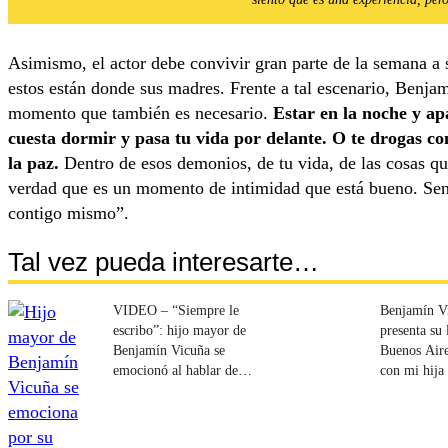
Asimismo, el actor debe convivir gran parte de la semana a s
estos están donde sus madres. Frente a tal escenario, Benjam
momento que también es necesario.
Estar en la noche y ap
cuesta dormir y pasa tu vida por delante. O te drogas c
la paz.
Dentro de esos demonios, de tu vida, de las cosas qu
verdad que es un momento de intimidad que está bueno. Sentir
contigo mismo”.
Tal vez pueda interesarte…
VIDEO – “Siempre le
Benjamín V
escribo”: hijo mayor de
presenta su 
Benjamín Vicuña se
Buenos Aire
emocionó al hablar de su
con mi hija
hermana Blanca
jurando que
pisar nunca
hospital”