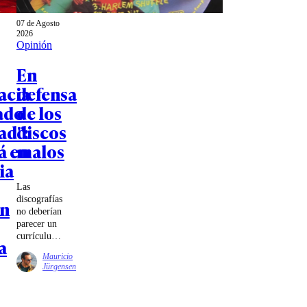
07 de Agosto
2026
Opinión
En
acia
defensa
ado
de los
tad":
discos
á en
malos
ia
Las
discografías
ón
no deberían
parecer un
currículum.
a
Deberían
Mauricio
parecer una
Jürgensen
biografía.
Un lugar
donde