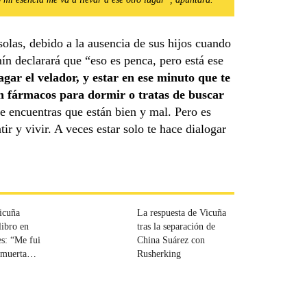
olas, debido a la ausencia de sus hijos cuando
ín declarará que “eso es penca, pero está ese
agar el velador, y estar en ese minuto que te
on fármacos para dormir o tratas de buscar
e encuentras que están bien y mal. Pero es
 y vivir. A veces estar solo te hace dialogar
icuña
La respuesta de Vicuña
libro en
tras la separación de
s: “Me fui
China Suárez con
 muerta
Rusherking
 no iba a
 más un