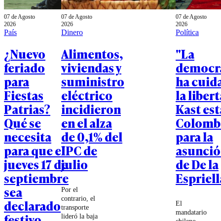
07 de Agosto
07 de Agosto
07 de Agosto
2026
2026
2026
País
Dinero
Política
¿Nuevo
Alimentos,
"La
feriado
viviendas y
democr
para
suministro
ha cuid
Fiestas
eléctrico
la liber
Patrias?
incidieron
Kast est
Qué se
en el alza
Colomb
necesita
de 0,1% del
para la
para que el
IPC de
asunci
jueves 17 de
julio
de De la
septiembre
Espriell
sea
Por el
contrario, el
declarado
El
transporte
mandatario
festivo
lideró la baja
chileno