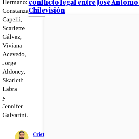
conflicto legal entre José Antoni
Hermano:
Chilevisión
Constanza
Capelli,
Scarlette
Gálvez,
Viviana
Acevedo,
Jorge
Aldoney,
Skarleth
Labra
y
Jennifer
Galvarini.
Cristián Meza