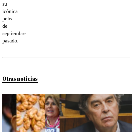
su
icónica
pelea
de
septiembre
pasado.
Otras noticias