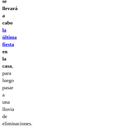
se
llevará
a
cabo
la
última
fiesta
en
la
casa
,
para
luego
pasar
a
una
lluvia
de
eliminaciones.