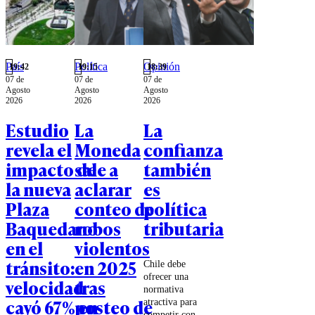
País
Política
Opinión
19:42
19:15
18:39
07 de
07 de
07 de
Agosto
Agosto
Agosto
2026
2026
2026
Estudio
La
La
revela el
Moneda
confianza
impacto de
sale a
también
la nueva
aclarar
es
Plaza
conteo de
política
Baquedano
robos
tributaria
en el
violentos
tránsito:
en 2025
Chile debe
ofrecer una
velocidad
tras
normativa
cayó 67% en
posteo de
atractiva para
competir con