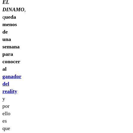
EL
DINAMO
,
q
ueda
menos
de
una
semana
para
conocer
al
ganador
del
reality
y
por
ello
es
que