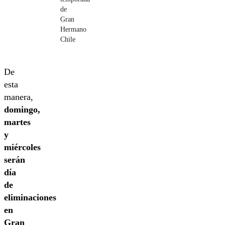
de
Gran
Hermano
Chile
De
esta
manera,
domingo,
martes
y
miércoles
serán
día
de
eliminaciones
en
Gran