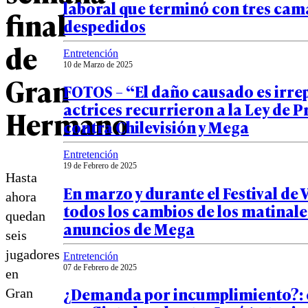
laboral que terminó con tres ca
final
despedidos
de
Entretención
10 de Marzo de 2025
Gran
FOTOS – “El daño causado es irre
actrices recurrieron a la Ley de 
Hermano
contra Chilevisión y Mega
Entretención
19 de Febrero de 2025
Hasta
En marzo y durante el Festival de 
ahora
todos los cambios de los matinales
quedan
anuncios de Mega
seis
jugadores
Entretención
07 de Febrero de 2025
en
¿Demanda por incumplimiento?: e
Gran