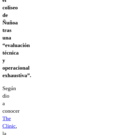
el
coliseo
de
Ñuñoa
tras
una
“evaluación
técnica
y
operacional
exhaustiva”.
Según
dio
a
conocer
The
Clinic
,
la