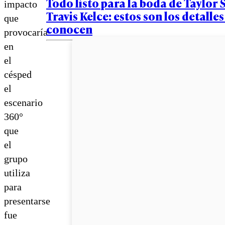
Todo listo para la boda de Taylor S
impacto
Travis Kelce: estos son los detalles
que
conocen
provocaría
en
el
césped
el
escenario
360°
que
el
grupo
utiliza
para
presentarse
fue