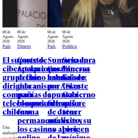
08 de
08 de
08 de
08 de
Agosto
Agosto
Agosto
Agosto
2026
2026
2026
2026
País
Dinero
País
Política
El supuesto
Corte de
Sumario en
Senadora
ciberataque que un
Apelaciones
Carabineros
Vanessa
grupo chino habría
define
anunciado
Kaiser:
dirigido a
mecanismo
por Arrau
"Si este
compañías de
para
apunta a
Gobierno
telecomunicaciones
bloquear de
filtración
quiere
chilenas
forma
de datos
tener
permanente
médicos y
éxito, su
los casinos
no al origen
piso
Una
malware
online
de las
mínimo