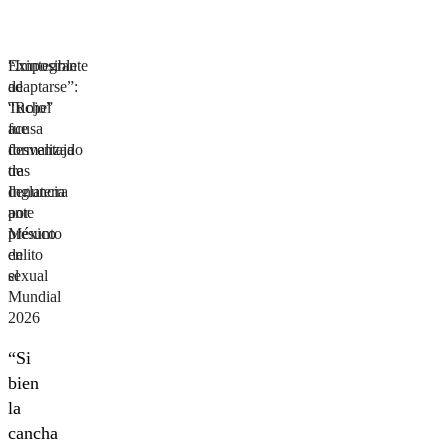
“Imposible
Exintegrante
adaptarse”:
de
Tuchel
“Rojo”
acusa
fue
desventaja
formalizado
de
tras
Inglaterra
denuncia
ante
por
México
presunto
en
delito
el
sexual
Mundial
2026
“Si
bien
la
cancha