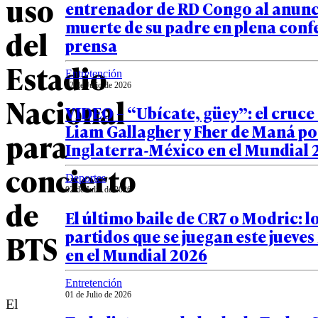
uso
entrenador de RD Congo al anunci
muerte de su padre en plena conf
del
prensa
Estadio
Entretención
02 de Julio de 2026
Nacional
VIDEO – “Ubícate, güey”: el cruce
Liam Gallagher y Fher de Maná po
para
Inglaterra-México en el Mundial 
concierto
Deportes
02 de Julio de 2026
de
El último baile de CR7 o Modric: l
partidos que se juegan este jueves 
BTS
en el Mundial 2026
Entretención
01 de Julio de 2026
El