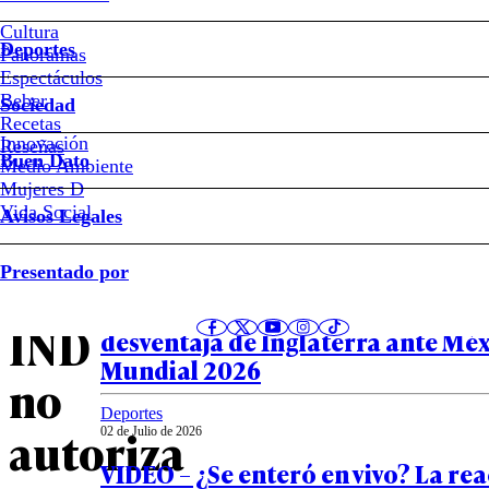
del
Deporte
Cultura
Deportes
#Magazine
Panoramas
Espectáculos
Beber
Sociedad
Golpe
Recetas
Innovación
Notas relacionadas
Reseñas
Buen Dato
Medio Ambiente
para
Mujeres D
Vida Social
Avisos Legales
las
Deportes
Presentado por
ARMYS:
02 de Julio de 2026
“Imposible adaptarse”: Tuchel a
IND
desventaja de Inglaterra ante Méx
Mundial 2026
no
Deportes
autoriza
02 de Julio de 2026
VIDEO – ¿Se enteró en vivo? La rea