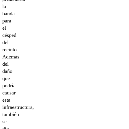
la
banda
para
el
césped
del
recinto.
Además
del
daño
que
podría
causar
esta
infraestructura,
también
se
dio