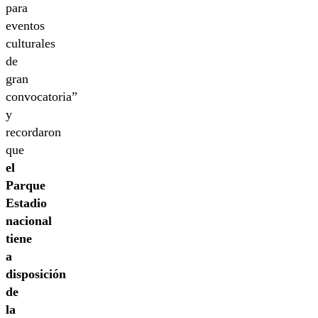
para
eventos
culturales
de
gran
convocatoria”
y
recordaron
que
el
Parque
Estadio
nacional
tiene
a
disposición
de
la