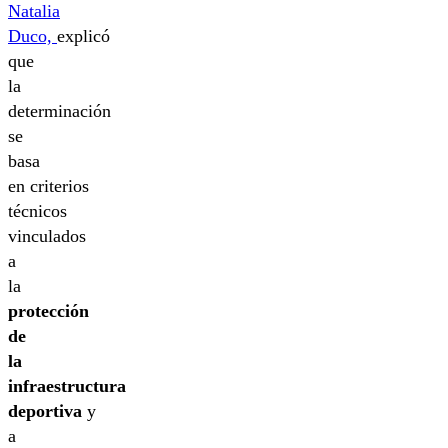
Natalia
Duco,
explicó
que
la
determinación
se
basa
en criterios
técnicos
vinculados
a
la
protección
de
la
infraestructura
deportiva
y
a