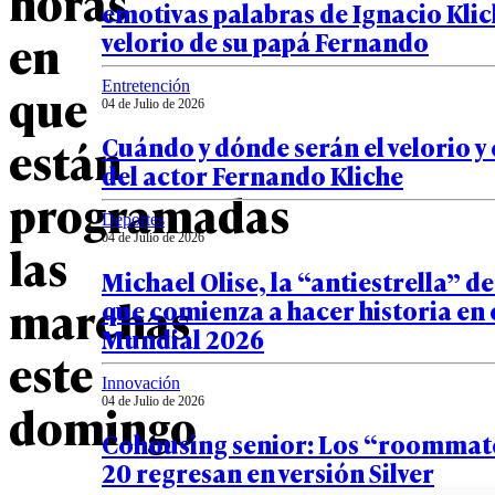
horas
emotivas palabras de Ignacio Klic
en
velorio de su papá Fernando
que
Entretención
04 de Julio de 2026
están
Cuándo y dónde serán el velorio y 
del actor Fernando Kliche
programadas
Deportes
04 de Julio de 2026
las
Michael Olise, la “antiestrella” d
marchas
que comienza a hacer historia en 
Mundial 2026
este
Innovación
04 de Julio de 2026
domingo
Cohousing senior: Los “roommate
20 regresan en versión Silver