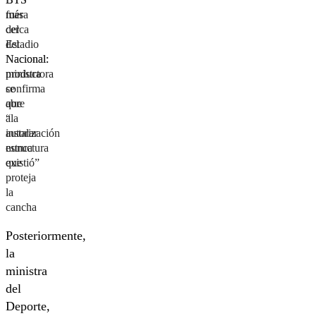
más
fuera
cerca
del
del
Estadio
Nacional:
Nacional:
productora
ministra
se
confirma
abre
que
a
“la
instalar
autorización
estructura
nunca
que
existió”
proteja
la
cancha
Posteriormente,
la
ministra
del
Deporte,