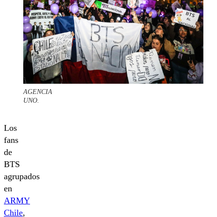
AGENCIA
UNO.
Los
fans
de
BTS
agrupados
en
ARMY
Chile
,