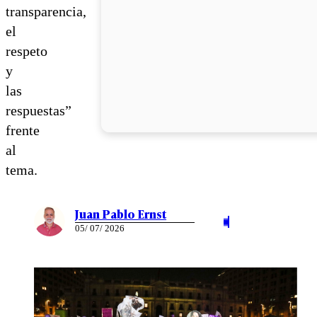
transparencia,
el
respeto
y
las
respuestas”
frente
al
tema.
Juan Pablo Ernst
05/ 07/ 2026