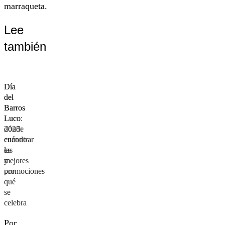
marraqueta.
Lee
también
Día
Día
del
del
Barros
Barros
Luco:
Luco
dónde
2025:
encontrar
cuándo
las
es
mejores
y
promociones
por
qué
se
celebra
Por