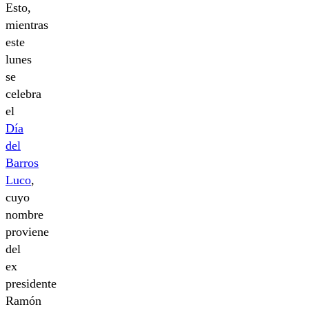
Esto,
mientras
este
lunes
se
celebra
el
Día
del
Barros
Luco
,
cuyo
nombre
proviene
del
ex
presidente
Ramón