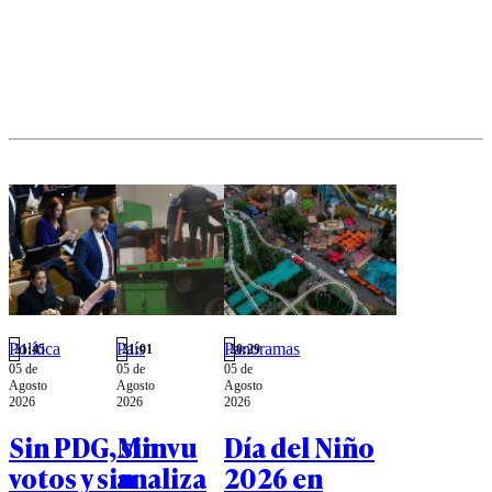
ellos
país.
Navidad.
Carabineros
mediante el
mediante
comercio
acuerdos de
informal.
colaboración
con personal
militar.
Política
País
Panoramas
21:45
21:01
20:29
05 de
05 de
05 de
Agosto
Agosto
Agosto
2026
2026
2026
Sin PDG, sin
Minvu
Día del Niño
votos y sin
analiza
2026 en