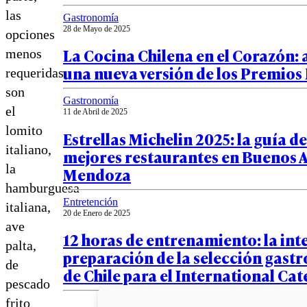
las
Gastronomía
28 de Mayo de 2025
opciones
La Cocina Chilena en el Corazón:
menos
una nueva versión de los Premios
requeridas
son
Gastronomía
el
11 de Abril de 2025
lomito
Estrellas Michelin 2025: la guía de
italiano,
mejores restaurantes en Buenos A
la
Mendoza
hamburguesa
Entretención
italiana,
20 de Enero de 2025
ave
12 horas de entrenamiento: la int
palta,
preparación de la selección gast
de
de Chile para el International Ca
pescado
frito