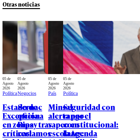
Otras noticias
05 de
05 de
05 de
05 de
Agosto
Agosto
Agosto
Agosto
2026
2026
2026
2026
Política
Negocios
País
Política
Estado de
Sernac
Minsal
Seguridad con
Excepción
oficia a
alerta por el
rango
en zonas
Bipay tras
vapeo en
constitucional:
críticas:
reclamos
escolares:
la Agenda