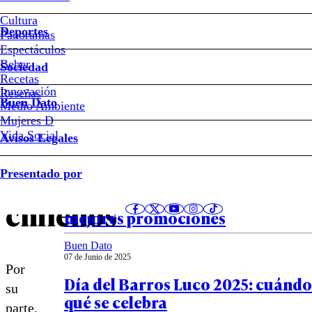
italiano:
Cultura
Deportes
el
Panoramas
Espectáculos
Beber
sandwich
Sociedad
Recetas
Innovación
Notas relacionadas
Reseñas
favorito
Buen Dato
Medio Ambiente
Mujeres D
de
Vida Social
Avisos Legales
Buen Dato
los
Presentado por
09 de Junio de 2025
Día del Barros Luco: dónde encon
chilenos
mejores promociones
Buen Dato
07 de Junio de 2025
Por
Día del Barros Luco 2025: cuándo 
su
qué se celebra
parte,