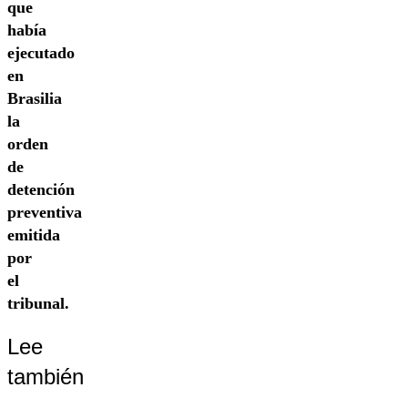
que
había
ejecutado
en
Brasilia
la
orden
de
detención
preventiva
emitida
por
el
tribunal.
Lee
también