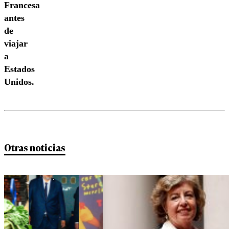
Francesa
antes
de
viajar
a
Estados
Unidos.
Otras noticias