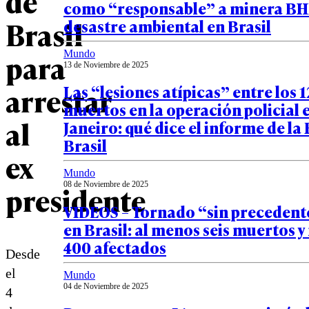
de
como “responsable” a minera BH
Brasil
desastre ambiental en Brasil
para
Mundo
13 de Noviembre de 2025
arrestar
Las “lesiones atípicas” entre los 1
muertos en la operación policial 
al
Janeiro: qué dice el informe de la 
Brasil
ex
Mundo
presidente
08 de Noviembre de 2025
VIDEOS – Tornado “sin precedent
en Brasil: al menos seis muertos y
400 afectados
Desde
el
Mundo
04 de Noviembre de 2025
4