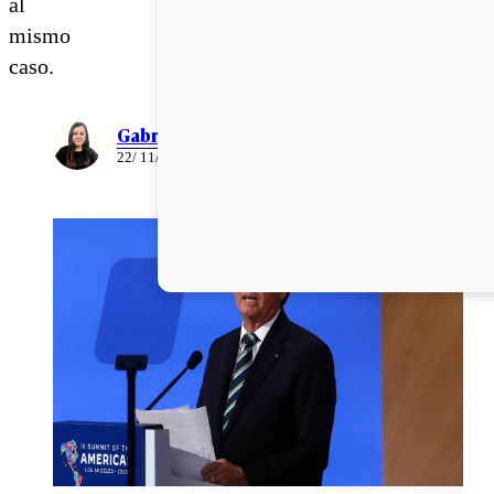
al
mismo
caso.
Gabriela Romo
22/ 11/ 2025