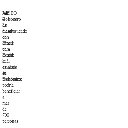
Jair
VIDEO
Bolsonaro
–
es
La
diagnosticado
marcha
con
en
cáncer
Brasil
en
para
Brasil:
exigir
cuál
la
es
amnistía
su
de
pronóstico
Bolsonaro:
podría
beneficiar
a
más
de
700
personas