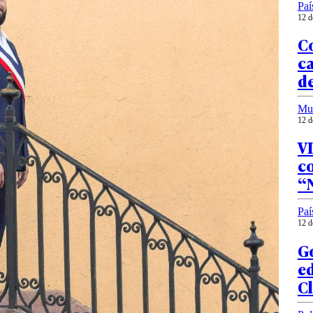
Paí
12 d
Co
ca
d
Mu
12 d
VI
co
“
Paí
12 d
G
ed
C