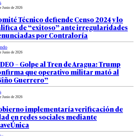
s
e Junio de 2026
mité Técnico defiende Censo 2024 y lo
lifica de “exitoso” ante irregularidades
enunciadas por Contraloría
ndo
e Junio de 2026
DEO – Golpe al Tren de Aragua: Trump
nfirma que operativo militar mató al
Niño Guerrero”
s
e Junio de 2026
obierno implementaría verificación de
ad en redes sociales mediante
laveÚnica