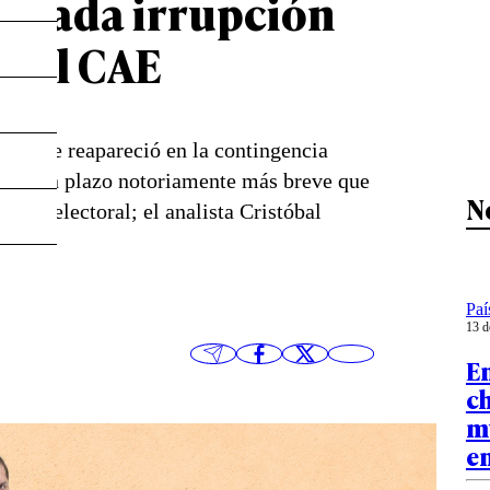
entada irrupción
or el CAE
idente reapareció en la contingencia
 CAE, un plazo notoriamente más breve que
N
nimo electoral; el analista Cristóbal
Paí
13 d
En
ch
m
e