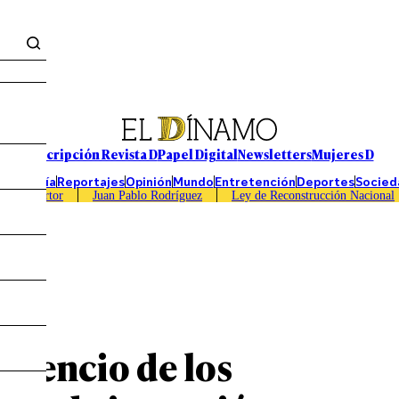
Suscripción Revista D
Papel Digital
Newsletters
Mujeres D
Economía
Reportajes
Opinión
Mundo
Entretención
Deportes
Socied
Caso Sartor
Juan Pablo Rodríguez
Ley de Reconstrucción Nacional
o Kast
silencio de los