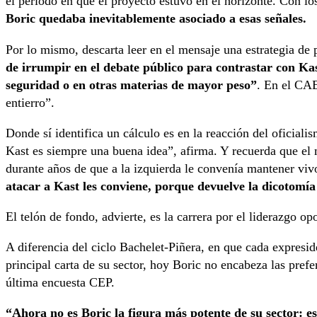
el periodo en que el proyecto estuvo en el horizonte. Con l
Boric quedaba inevitablemente asociado a esas señales.
Por lo mismo, descarta leer en el mensaje una estrategia de
de irrumpir en el debate público para contrastar con Ka
seguridad o en otras materias de mayor peso”
. En el CAE
entierro”.
Donde sí identifica un cálculo es en la reacción del oficiali
Kast es siempre una buena idea”, afirma. Y recuerda que el
durante años de que a la izquierda le convenía mantener viv
atacar a Kast les conviene, porque devuelve la dicotomí
El telón de fondo, advierte, es la carrera por el liderazgo op
A diferencia del ciclo Bachelet-Piñera, en que cada expresi
principal carta de su sector, hoy Boric no encabeza las prefe
última encuesta CEP.
“Ahora no es Boric la figura más potente de su sector: 