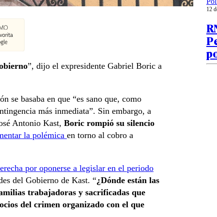
Pol
12 d
RN
Pe
p
Gobierno
”, dijo el expresidente Gabriel Boric a
sión se basaba en que “es sano que, como
ontingencia más inmediata”. Sin embargo, a
José Antonio Kast,
Boric rompió su silencio
mentar la polémica
en torno al cobro a
erecha por oponerse a legislar en el periodo
ades del Gobierno de Kast. “
¿Dónde están las
amilias trabajadoras y sacrificadas que
ocios del crimen organizado con el que