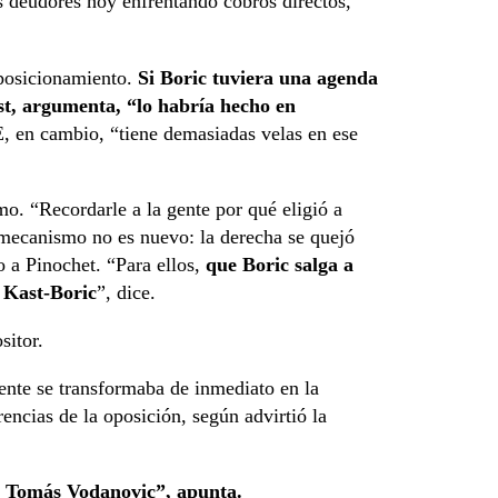
os deudores hoy enfrentando cobros directos,
 posicionamiento.
Si Boric tuviera una agenda
st, argumenta, “lo habría hecho en
, en cambio, “tiene demasiadas velas en ese
smo. “Recordarle a la gente por qué eligió a
 mecanismo no es nuevo: la derecha se quejó
o a Pinochet. “Para ellos,
que Boric salga a
a Kast-Boric
”, dice.
ositor.
dente se transformaba de inmediato en la
rencias de la oposición, según advirtió la
es Tomás Vodanovic”, apunta.