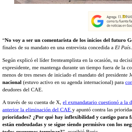
“
No voy a ser un comentarista de los inicios del futuro 
finales de su mandato en una entrevista concedida a
El País
.
Según explicó el líder frenteamplista en la ocasión, su deci
expresidente, me mantenga durante un tiempo fuera de la c
menos de tres meses de iniciado el mandato del presidente 
nacional
(estuvo activo en su agenda internacional) para
c
o
deudores del CAE.
A través de su cuenta de X,
el exmandatario cuestionó a la d
anterior la eliminación del CAE
y apuntó contra las priorid
prioridades? ¿Por qué hay inflexibilidad y castigo para f
están endeudadas y se sigue siendo permisivo con los neg
todos queremos terminar?
”, escribió Boric.