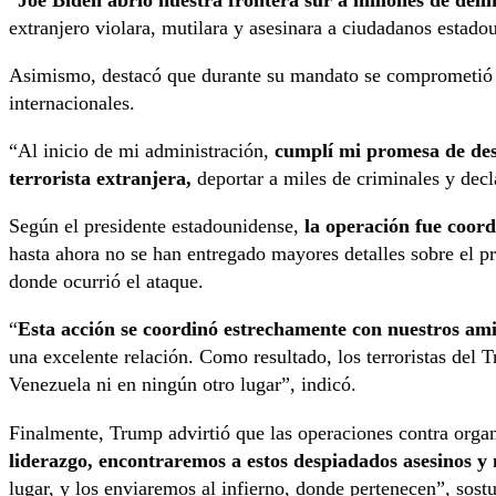
“
Joe Biden abrió nuestra frontera sur a millones de deli
extranjero violara, mutilara y asesinara a ciudadanos estado
Asimismo, destacó que durante su mandato se comprometió a 
internacionales.
“Al inicio de mi administración,
cumplí mi promesa de des
terrorista extranjera,
deportar a miles de criminales y decla
Según el presidente estadounidense,
la operación fue coor
hasta ahora no se han entregado mayores detalles sobre el p
donde ocurrió el ataque.
“
Esta acción se coordinó estrechamente con nuestros am
una excelente relación. Como resultado, los terroristas del 
Venezuela ni en ningún otro lugar”, indicó.
Finalmente, Trump advirtió que las operaciones contra organ
liderazgo, encontraremos a estos despiadados asesinos 
lugar, y los enviaremos al infierno, donde pertenecen”, sost