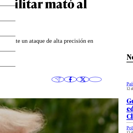
 militar mató al
mediante un ataque de alta precisión en
N
Paí
12 d
G
ed
C
Pol
12 d