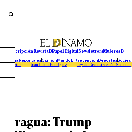
Suscripción Revista D
Papel Digital
Newsletters
Mujeres D
Economía
Reportajes
Opinión
Mundo
Entretención
Deportes
Socied
Caso Sartor
Juan Pablo Rodríguez
Ley de Reconstrucción Nacional
de Aragua: Trump