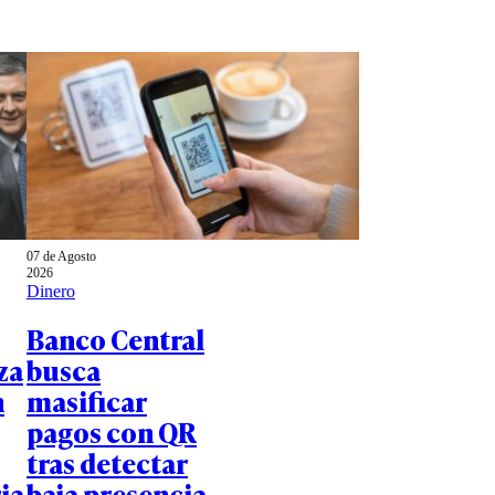
07 de Agosto
2026
Dinero
Banco Central
za
busca
n
masificar
pagos con QR
tras detectar
ia
baja presencia