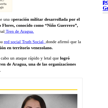
po
G
ue una o
peración militar desarrollada por el
 Flores, conocido como “Niño Guerrero”,
nal
Tren de Aragua.
 su
red social Truth Social,
donde afirmó que la
ión en territorio venezolano.
cabo un ataque rápido y letal que
logró
Tren de Aragua, una de las organizaciones
.