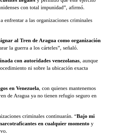
ncuentes ilegales
y permitió que este ejército
unidenses con total impunidad”, afirmó.
enfrentar a las organizaciones criminales
ignar al Tren de Aragua como organización
rar la guerra a los cárteles”, señaló.
dinada con autoridades venezolanas
, aunque
rocedimiento ni sobre la ubicación exacta
igos en Venezuela
, con quienes mantenemos
Tren de Aragua ya no tienen refugio seguro en
izaciones criminales continuarán. “
Bajo mi
y narcotraficantes en cualquier momento
y
uvo.