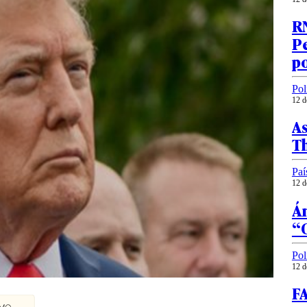
RN
Pe
p
Pol
12 d
As
T
Paí
12 d
Án
“Q
Pol
12 d
F