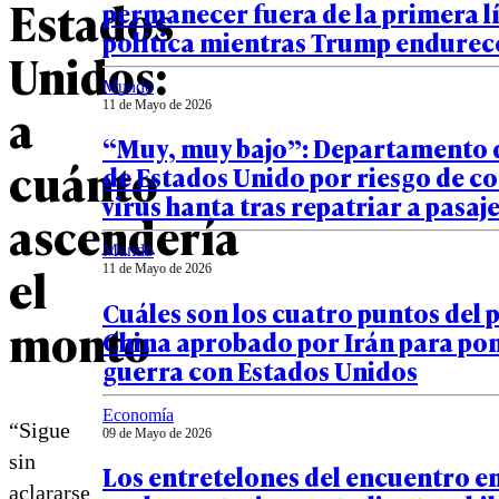
Estados
permanecer fuera de la primera l
política mientras Trump endurece
Unidos:
Mundo
a
11 de Mayo de 2026
“Muy, muy bajo”: Departamento 
cuánto
de Estados Unido por riesgo de co
virus hanta tras repatriar a pasaj
ascendería
Mundo
el
11 de Mayo de 2026
Cuáles son los cuatro puntos del 
monto
China aprobado por Irán para pone
guerra con Estados Unidos
Economía
“Sigue
09 de Mayo de 2026
sin
Los entretelones del encuentro e
aclararse