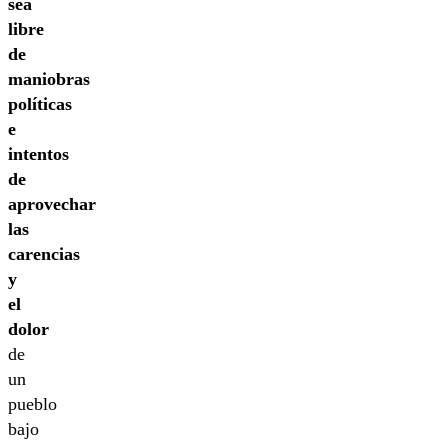
sea
libre
de
maniobras
políticas
e
intentos
de
aprovechar
las
carencias
y
el
dolor
de
un
pueblo
bajo