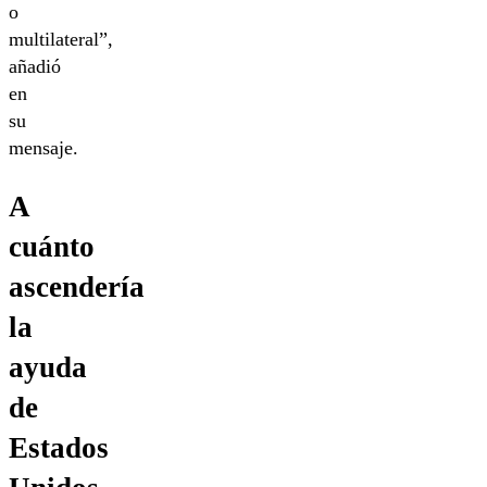
o
multilateral”,
añadió
en
su
mensaje.
A
cuánto
ascendería
la
ayuda
de
Estados