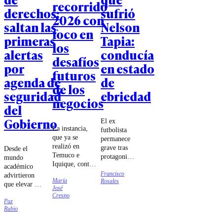
recorrido
derechos:
sufrió
2026 con
saltan las
Nelson
foco en
primeras
Tapia:
los
alertas
conducía
desafíos
por
en estado
futuros
agenda de
de
de los
seguridad
ebriedad
negocios
del
Gobierno
El ex
La instancia,
futbolista
que ya se
permanece
realizó en
grave tras
Desde el
Temuco e
protagonizar
mundo
Iquique, contó
un fuerte
académico
con charlas de
Francisco
accidente de
advirtieron
María
Rosales
Ignacio Briones
tránsito en
que elevar a
José
y Katherina
la Región
rango
Crespo
Canales,
del Maule.
Paz
constitucional
consolidando
Rubio
la seguridad
un espacio de
pública puede