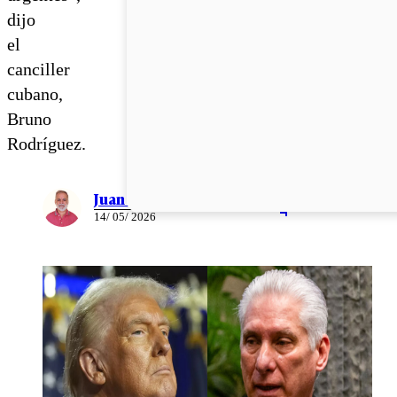
dijo
el
canciller
cubano,
Bruno
Rodríguez.
Juan Pablo Ernst
14/ 05/ 2026