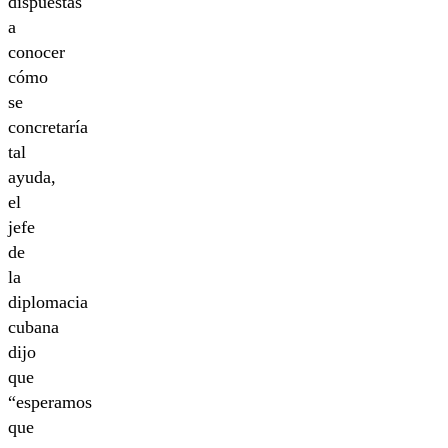
dispuestas
a
conocer
cómo
se
concretaría
tal
ayuda,
el
jefe
de
la
diplomacia
cubana
dijo
que
“esperamos
que