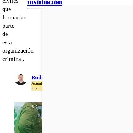
institución
civiles
que
formarían
parte
de
esta
organización
criminal.
Rodrigo León
Actualizado el 14 de Mayo del
2026