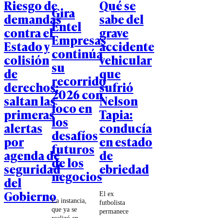
Riesgo de
Qué se
Gira
demandas
sabe del
Entel
contra el
grave
Empresas
Estado y
accidente
continúa
colisión
vehicular
su
de
que
recorrido
derechos:
sufrió
2026 con
saltan las
Nelson
foco en
primeras
Tapia:
los
alertas
conducía
desafíos
por
en estado
futuros
agenda de
de
de los
seguridad
ebriedad
negocios
del
Gobierno
El ex
La instancia,
futbolista
que ya se
permanece