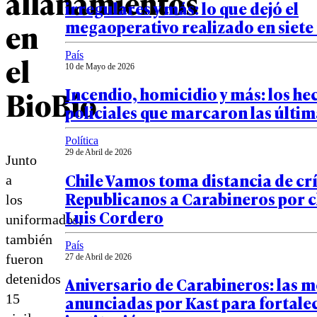
allanamientos
irregulares y más: lo que dejó el
megaoperativo realizado en siete
en
País
el
10 de Mayo de 2026
Incendio, homicidio y más: los he
BioBío
policiales que marcaron las últim
Política
29 de Abril de 2026
Junto
Chile Vamos toma distancia de crí
a
Republicanos a Carabineros por c
los
Luis Cordero
uniformados,
también
País
fueron
27 de Abril de 2026
detenidos
Aniversario de Carabineros: las 
15
anunciadas por Kast para fortalec