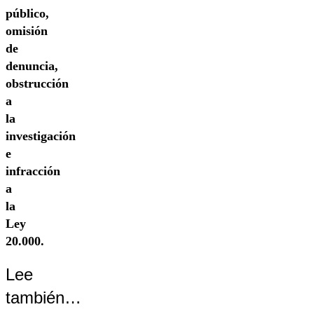
público,
omisión
de
denuncia,
obstrucción
a
la
investigación
e
infracción
a
la
Ley
20.000.
Lee
también…