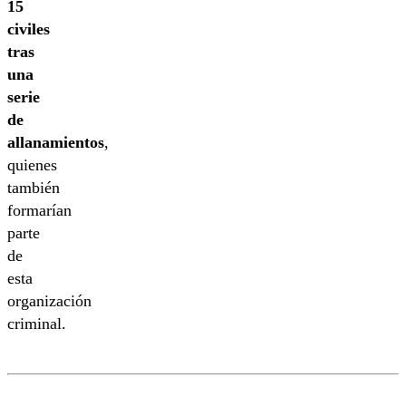
15
civiles
tras
una
serie
de
allanamientos
,
quienes
también
formarían
parte
de
esta
organización
criminal.