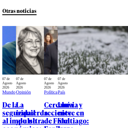
Otras noticias
07 de
07 de
07 de
07 de
Agosto
Agosto
Agosto
Agosto
2026
2026
2026
2026
Mundo
Opinión
Política
País
De la
La
Cercanía
Lluvia y
seguridad
izquierda
reciente
nieve en
al impulso
y lo ultra
de Fidel
Santiago: