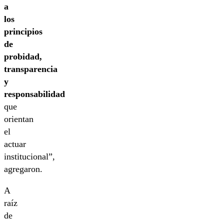
a
los
principios
de
probidad,
transparencia
y
responsabilidad
que
orientan
el
actuar
institucional”,
agregaron.
A
raíz
de