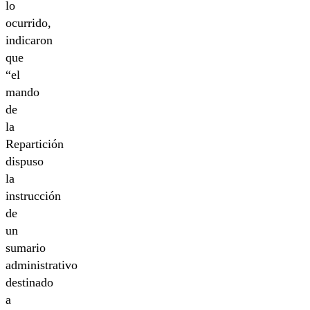
lo
ocurrido,
indicaron
que
“el
mando
de
la
Repartición
dispuso
la
instrucción
de
un
sumario
administrativo
destinado
a