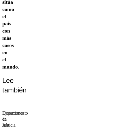
sitúa
como
el
país
con
más
casos
en
el
mundo
.
Lee
también
Departamento
Ejecuciones
de
en
Justicia
Irán