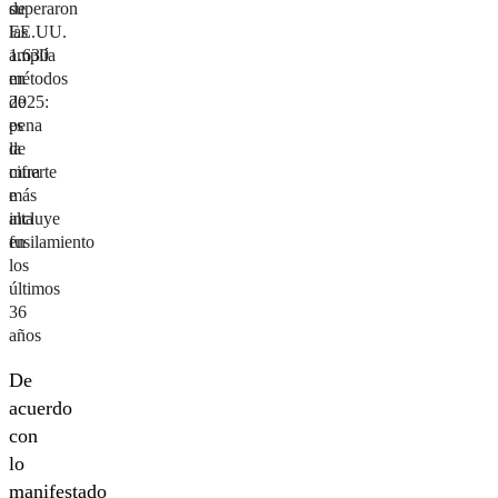
de
superaron
EE.UU.
las
amplía
1.630
métodos
en
de
2025:
pena
es
de
la
muerte
cifra
e
más
incluye
alta
fusilamiento
en
los
últimos
36
años
De
acuerdo
con
lo
manifestado