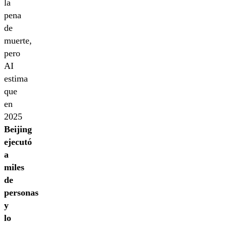
la
pena
de
muerte,
pero
AI
estima
que
en
2025
Beijing
ejecutó
a
miles
de
personas
y
lo