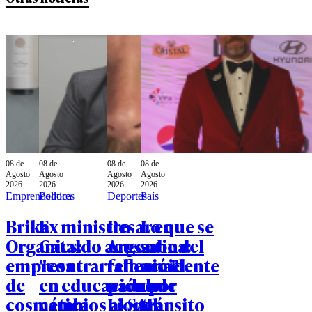
08 de
08 de
08 de
08 de
Agosto
Agosto
Agosto
Agosto
2026
2026
2026
2026
Emprendedores
Política
Deportes
País
Brika
Ex ministro
Pesar en
Lo que se
Organics:
Cataldo acusa
Argentina:
sabe del
empresa
"contrarreforma"
falleció el
accidente
de
en educación por
padre de
de
cosmética
cambios al SAE:
Lionel
tránsito