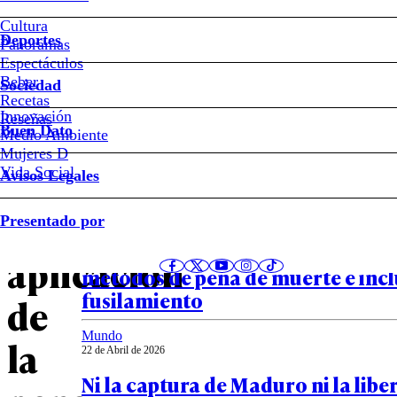
Irán
Cultura
Deportes
concentró
Panoramas
Espectáculos
Beber
el
Sociedad
Recetas
Innovación
Notas relacionadas
Reseñas
80%
Buen Dato
Medio Ambiente
Mujeres D
de
Vida Social
Avisos Legales
Mundo
la
Presentado por
24 de Abril de 2026
Departamento de Justicia de EE.U
aplicación
métodos de pena de muerte e inc
fusilamiento
de
Mundo
la
22 de Abril de 2026
Ni la captura de Maduro ni la libe