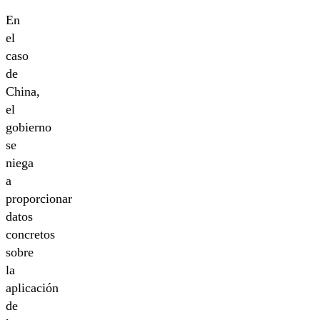
En
el
caso
de
China,
el
gobierno
se
niega
a
proporcionar
datos
concretos
sobre
la
aplicación
de