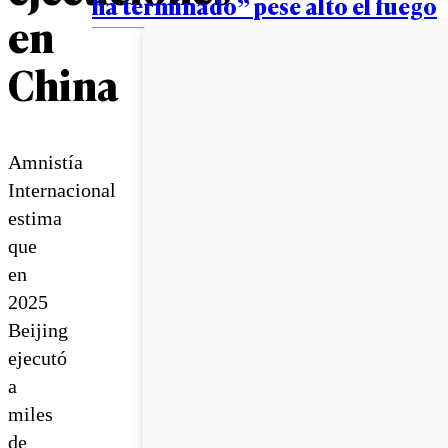
ha terminado” pese alto el fuego
en
China
Amnistía
Internacional
estima
que
en
2025
Beijing
ejecutó
a
miles
de