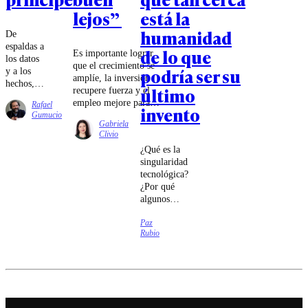
lejos”
está la
humanidad
De
espaldas a
de lo que
Es importante lograr
los datos
que el crecimiento se
podría ser su
y a los
amplíe, la inversión
hechos,
último
recupere fuerza y el
pegado a
empleo mejore para
Rafael
invento
la
que la distancia
Gumucio
pantalla,
Gabriela
entre la macroeconomía
Chile pide
Clivio
y la realidad cierre.
eficiencia,
¿Qué es la
diligencia,
singularidad
alguien
tecnológica?
que llegue
¿Por qué
temprano
algunos
y se vaya
próceres de la
tarde, que
Paz
IA dicen que
te haga
Rubio
ya llegó?
sentir que
¿Representa el
está a
fin de las
cargo. En
enfermedades y
eso el
la
príncipe
contaminación?
Arrau lo