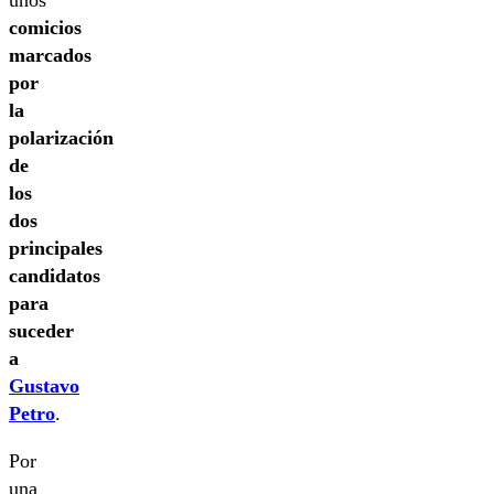
comicios
marcados
por
la
polarización
de
los
dos
principales
candidatos
para
suceder
a
Gustavo
Petro
.
Por
una