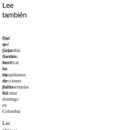
Lee
también
Por
Qué
qué
se
Colombia
juega
decidió
Gustavo
sacrificar
Petro
los
en
hipopótamos
las
de
elecciones
Pablo
parlamentarias
Escobar
del
domingo
en
Colombia
Las