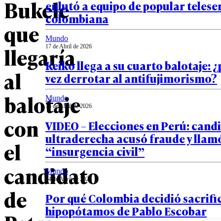
Bukele
enlutó a equipo de popular telese
colombiana
que
Mundo
llegaría
17 de Abril de 2026
Keiko llega a su cuarto balotaje: 
al
vez derrotar al antifujimorismo?
balotaje
Mundo
15 de Abril de 2026
con
VIDEO – Elecciones en Perú: cand
ultraderecha acusó fraude y llamó
el
“insurgencia civil”
candidato
Mundo
14 de Abril de 2026
de
Por qué Colombia decidió sacrific
hipopótamos de Pablo Escobar