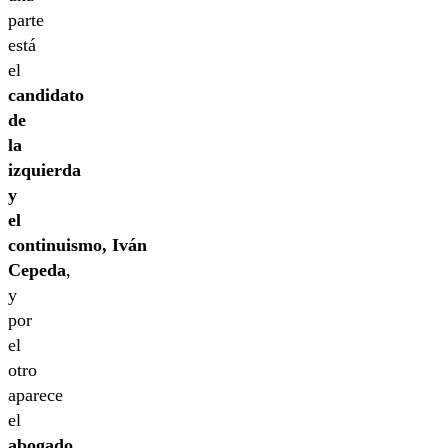
parte
está
el
candidato
de
la
izquierda
y
el
continuismo, Iván
Cepeda
,
y
por
el
otro
aparece
el
abogado