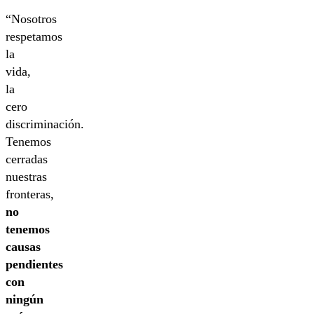
“Nosotros
respetamos
la
vida,
la
cero
discriminación.
Tenemos
cerradas
nuestras
fronteras,
no
tenemos
causas
pendientes
con
ningún