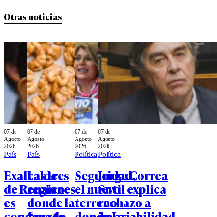
Otras noticias
07 de
07 de
07 de
07 de
Agosto
Agosto
Agosto
Agosto
2026
2026
2026
2026
País
País
Política
Política
Exalcalde
Las tres
Seguridad,
Jorge Correa
de Renaico
regiones
el nuevo
Sutil explica
es
donde la
terreno
rechazo a
condenado
“peste
donde La
invariabilidad