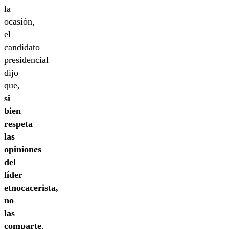
la
ocasión,
el
candidato
presidencial
dijo
que,
si
bien
respeta
las
opiniones
del
líder
etnocacerista,
no
las
comparte
.