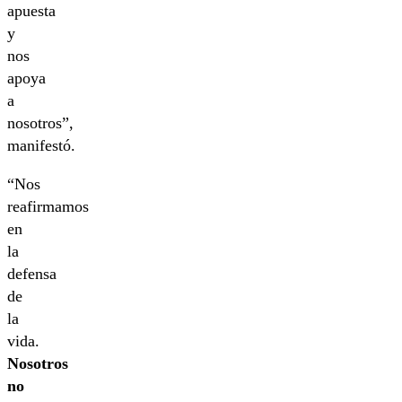
apuesta
y
nos
apoya
a
nosotros”,
manifestó.
“Nos
reafirmamos
en
la
defensa
de
la
vida.
Nosotros
no