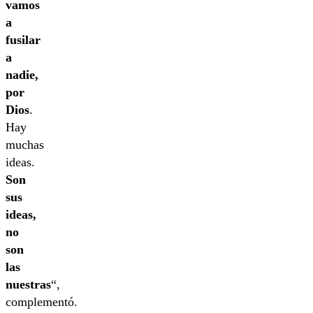
vamos
a
fusilar
a
nadie,
por
Dios
.
Hay
muchas
ideas.
Son
sus
ideas,
no
son
las
nuestras
“,
complementó.