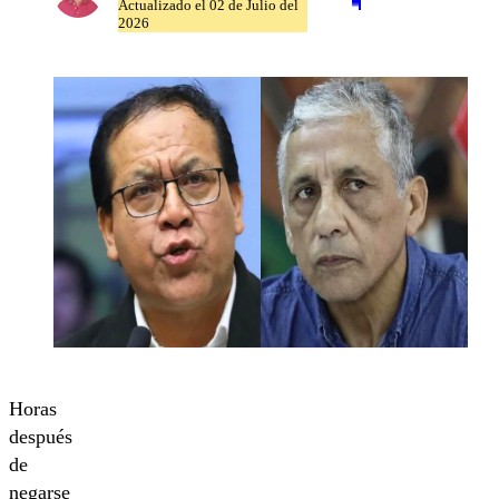
Actualizado el 02 de Julio del
2026
Horas
después
de
negarse