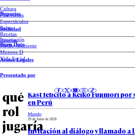
Sánchez
Cultura
Deportes
Panoramas
Balotaje
Espectáculos
Beber
Sociedad
en
Recetas
Innovación
Notas relacionadas
Reseñas
Buen Dato
Medio Ambiente
Perú:
Mujeres D
Vida Social
Avisos Legales
Sánchez
Política
Presentado por
30 de Junio de 2026
aclaró
“Agenda de seguridad y desarrol
qué
Kast felicitó a Keiko Fujimori por 
en Perú
rol
Mundo
jugaría
29 de Junio de 2026
Invitación al diálogo y llamado a 