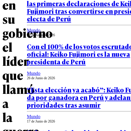
en
las primeras declaraciones de Ke
Fujimori tras convertirse en pres
su
electa de Perú
gobierno
Mundo
29 de Junio de 2026
el
Con el 100% de los votos escrutado
oficial: Keiko Fujimori es la nueva
líder
presidenta de Perú
que
Mundo
26 de Junio de 2026
llamó
“Esta elección ya acabó”: Keiko F
da por ganadora en Perú y adelan
a
prioridades tras asumir
la
Mundo
17 de Junio de 2026
guerra