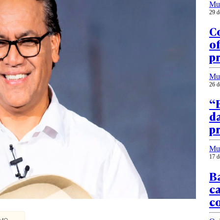
Mu
29 d
Co
of
p
Mu
26 d
“E
da
pr
Mu
17 d
Ba
ca
co