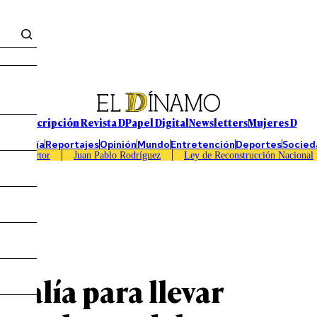
Suscripción Revista D
Papel Digital
Newsletters
Mujeres D
Economía
Reportajes
Opinión
Mundo
Entretención
Deportes
Socied
Caso Sartor
Juan Pablo Rodríguez
Ley de Reconstrucción Nacional
scalía para llevar