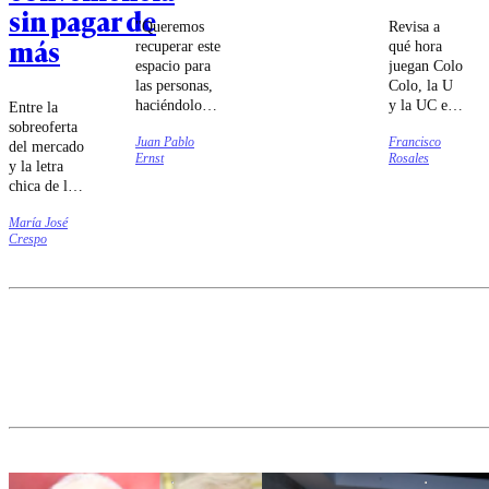
sin pagar de
"Queremos
Revisa a
más
recuperar este
qué hora
espacio para
juegan Colo
las personas,
Colo, la U
haciéndolo
y la UC en
Entre la
más seguro,
lo que será
sobreoferta
Juan Pablo
Francisco
más verde y
una nueva
del mercado
Ernst
Rosales
más amable",
fecha de la
y la letra
anunció el
Liga de
chica de los
gobernador
Primera del
contratos,
metropolitano,
fútbol
María José
contratar la
Crespo
Claudio
nacional.
póliza
Orrego.
adecuada no
tiene por
qué
convertirse
en un dolor
de cabeza ni
en una fuga
de
presupuesto.
Conocer
qué evaluar
en materia