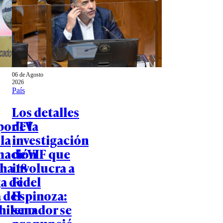
06 de Agosto
2026
País
Los detalles
por TV
de la
 la
investigación
mación
de VIF que
cha 18
involucra a
ga de
Fidel
 del
Espinoza:
chileno
senador se