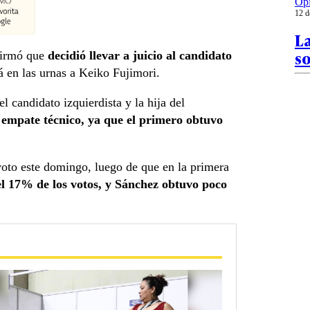
Op
12 d
La
s
nfirmó que
decidió llevar a juicio al candidato
á en las urnas a Keiko Fujimori.
l candidato izquierdista y la hija del
 empate técnico, ya que el primero obtuvo
voto este domingo, luego de que en la primera
l 17% de los votos, y Sánchez obtuvo poco