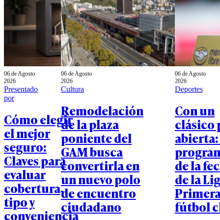
06 de Agosto
06 de Agosto
06 de Agosto
2026
2026
2026
Presentado
Cultura
Deportes
por
Remodelación
Con un
Cómo elegir
de la plaza
clásico 
el mejor
poniente del
abierta:
seguro:
GAM busca
progra
Claves para
convertirla en
de la fe
evaluar
un nuevo polo
de la Li
cobertura,
de encuentro
Primera
tipo y
ciudadano
fútbol 
conveniencia