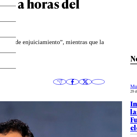
hez a horas del
“auto de enjuiciamiento”, mientras que la
rá.
N
Mu
29 d
In
la
Fu
el