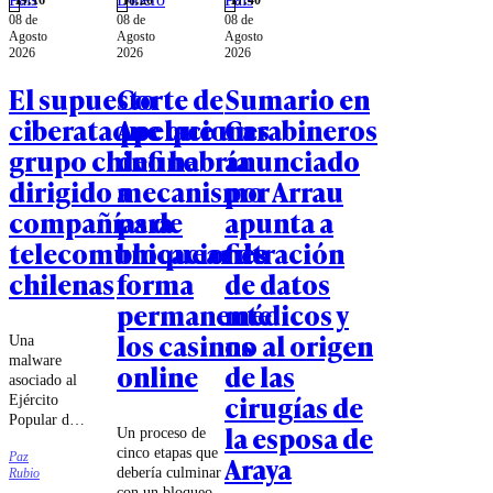
08 de
08 de
08 de
Agosto
Agosto
Agosto
2026
2026
2026
El supuesto
Corte de
Sumario en
ciberataque que un
Apelaciones
Carabineros
grupo chino habría
define
anunciado
dirigido a
mecanismo
por Arrau
compañías de
para
apunta a
telecomunicaciones
bloquear de
filtración
chilenas
forma
de datos
permanente
médicos y
los casinos
no al origen
Una
malware
online
de las
asociado al
cirugías de
Ejército
Popular de
la esposa de
Un proceso de
Liberación
cinco etapas que
Paz
Araya
chino habría
debería culminar
Rubio
intentado
con un bloqueo