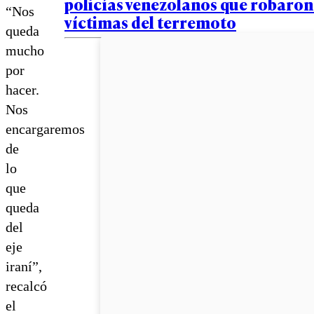
policías venezolanos que robaron
“Nos
víctimas del terremoto
queda
mucho
por
hacer.
Nos
encargaremos
de
lo
que
queda
del
eje
iraní”,
recalcó
el