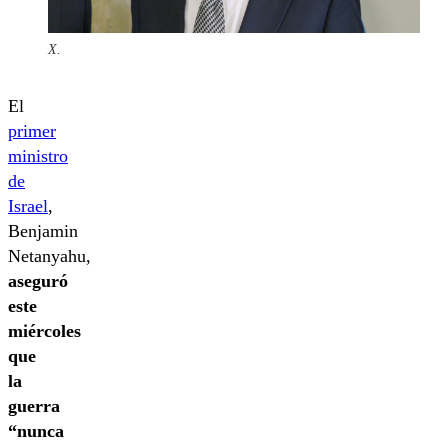
X.
El
primer
ministro
de
Israel
,
Benjamin
Netanyahu,
aseguró
este
miércoles
que
la
guerra
“nunca