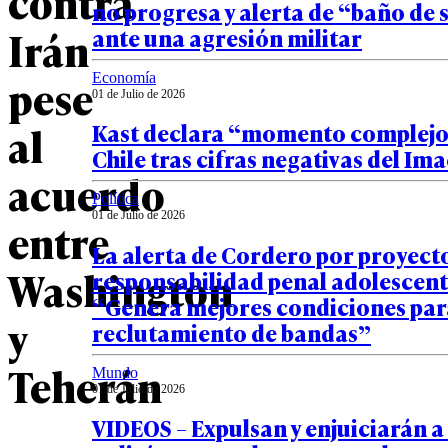
contra
no progresa y alerta de “baño de
Irán
ante una agresión militar
pese
Economía
01 de Julio de 2026
al
Kast declara “momento complejo
Chile tras cifras negativas del Im
acuerdo
Política
01 de Julio de 2026
entre
La alerta de Cordero por proyect
Washington
responsabilidad penal adolescent
“Genera mejores condiciones par
y
reclutamiento de bandas”
Teherán
Mundo
01 de Julio de 2026
VIDEOS – Expulsan y enjuiciarán a