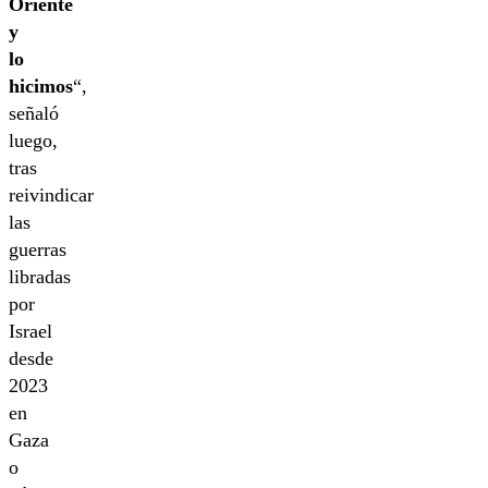
Oriente
y
lo
hicimos
“,
señaló
luego,
tras
reivindicar
las
guerras
libradas
por
Israel
desde
2023
en
Gaza
o