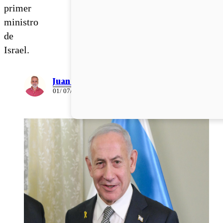
primer
ministro
de
Israel.
Juan Pablo Ernst
01/ 07/ 2026