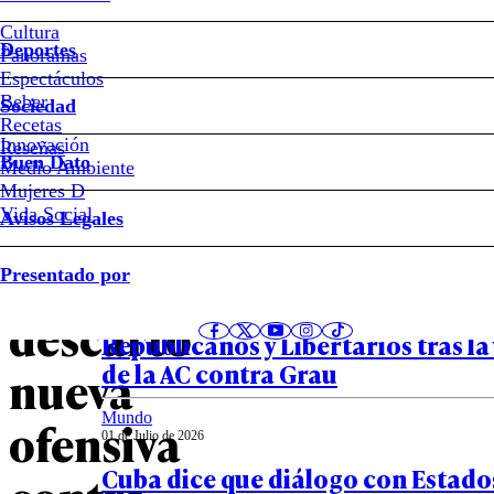
La
Cultura
Deportes
guerra
Panoramas
Espectáculos
Beber
“nunca
Sociedad
Recetas
Innovación
Notas relacionadas
Reseñas
acaba”:
Buen Dato
Medio Ambiente
Mujeres D
Netanyahu
Vida Social
Avisos Legales
Política
no
Presentado por
01 de Julio de 2026
Las recriminaciones entre Chile 
descartó
Republicanos y Libertarios tras la
de la AC contra Grau
nueva
Mundo
ofensiva
01 de Julio de 2026
Cuba dice que diálogo con Estado