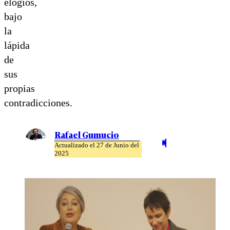
elogios,
bajo
la
lápida
de
sus
propias
contradicciones.
Rafael Gumucio
Actualizado el 27 de Junio del
2025