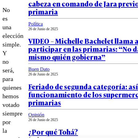
cabeza en comando de Jara previo
No
primaria
es
Política
una
26 de Junio de 2025
elección
VIDEO – Michelle Bachelet llama 
simple.
participar en las primarias: “No d
Y
mismo quién gobierna”
no
Buen Dato
será,
26 de Junio de 2025
para
Feriado de segunda categoría: así 
quienes
funcionamiento de los supermer
hemos
primarias
votado
siempre
Opinión
26 de Junio de 2025
por
¿Por qué Tohá?
la