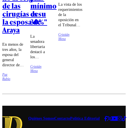
de las
mínimo
La vista de los
requerimientos
cirugías de
es su
de la
la esposa de
30%"
oposición en
el Tribunal
Araya
Constitucional
Cristián
se iniciará el
La
Meza
próximo
senadora
En menos de
miércoles 12
libertaria
tres años, la
de agosto, con
destacó a
esposa del
una audiencia
los
general
pública para
ministros
director de
escuchar los
Cristián
Jorge
Carabineros
argumentos a
Meza
Quiroz e
Paz
se sometió a
favor y en
Iván
Rubio
cuatro
contra.
Poduje
cirugías cuyo
por "dar
carácter
la batalla
reconstructivo
cultural
fue puesto en
sin
duda.
miedo".
Quiénes Somos
Contacto
Política Editorial