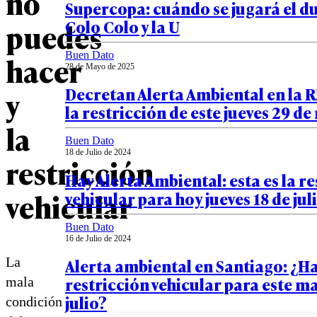
no
Supercopa: cuándo se jugará el d
Colo Colo y la U
puedes
Buen Dato
hacer
28 de Mayo de 2025
Decretan Alerta Ambiental en la R
y
la restricción de este jueves 29 d
la
Buen Dato
18 de Julio de 2024
restricción
Hay Alerta Ambiental: esta es la r
vehicular
vehicular para hoy jueves 18 de jul
Buen Dato
16 de Julio de 2024
La
Alerta ambiental en Santiago: ¿H
restricción vehicular para este ma
mala
julio?
condición