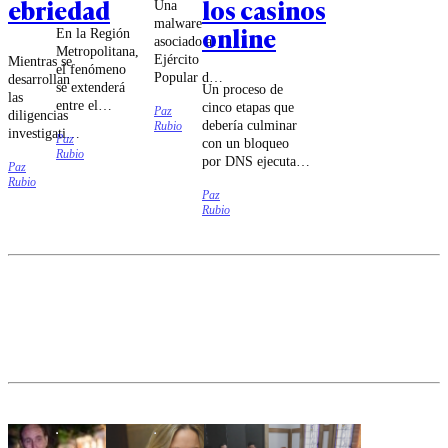
ebriedad
los casinos
Una
malware
online
En la Región
asociado al
Metropolitana,
Ejército
Mientras se
el fenómeno
Popular de
desarrollan
se extenderá
Un proceso de
Liberación
las
entre el
cinco etapas que
Paz
chino habría
diligencias
domingo 9 y
debería culminar
Rubio
intentado
investigativas
Paz
el jueves 13
con un bloqueo
sabotear a
sobre el
Rubio
de agosto.
por DNS ejecutado
las
Paz
siniestro vial,
por las compañías
Rubio
compañías
el
Paz
de
Movistar,
exdeportista
Rubio
telecomunicaciones
Entel y
quedó
fue lo que
Telmex,
apercibido.
estableció el
según
tribunal.
antecedentes
entregados
por el
embajador
de Estados
Unidos en
Chile.