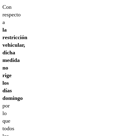
Con
respecto
a
la
restricción
vehicular,
dicha
medida
no
rige
los
días
domingo
por
lo
que
todos