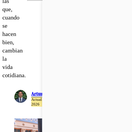
las
que,
cuando
se
hacen
bien,
cambian
la
vida
cotidiana.
Arturo Hasbún
Actualizado el 15 de Mayo del
2026