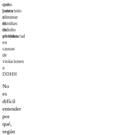
quita
que
patrocinio
busca
a
eliminar
familias
el
de
indulto
víctimas
presidencial
en
causas
de
violaciones
a
DDHH
No
es
difícil
entender
por
qué,
según