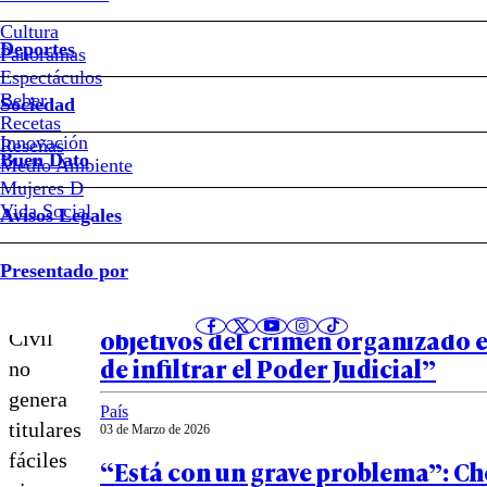
costo
Cultura
de
Deportes
Panoramas
Espectáculos
la
Beber
Sociedad
Recetas
(in)justicia
Innovación
Notas relacionadas
Reseñas
Buen Dato
Medio Ambiente
Mujeres D
Vida Social
Avisos Legales
La
País
Presentado por
06 de Marzo de 2026
Reforma
Gonzalo Arenas: “Uno de los pri
Procesal
objetivos del crimen organizado e
Civil
de infiltrar el Poder Judicial”
no
genera
País
titulares
03 de Marzo de 2026
fáciles
“Está con un grave problema”: Ch