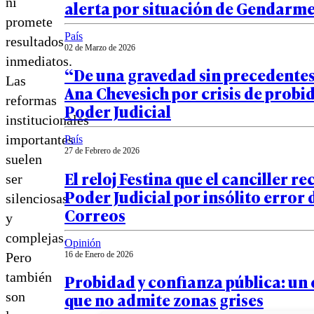
ni
alerta por situación de Gendarm
promete
País
resultados
02 de Marzo de 2026
inmediatos.
“De una gravedad sin precedentes
Las
Ana Chevesich por crisis de probid
reformas
Poder Judicial
institucionales
importantes
País
27 de Febrero de 2026
suelen
El reloj Festina que el canciller re
ser
Poder Judicial por insólito error 
silenciosas
Correos
y
complejas.
Opinión
16 de Enero de 2026
Pero
también
Probidad y confianza pública: un
que no admite zonas grises
son