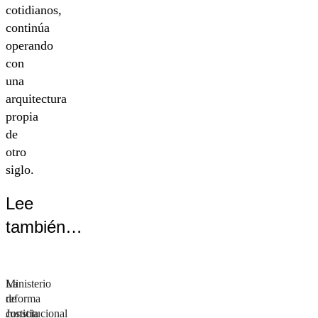
cotidianos,
continúa
operando
con
una
arquitectura
propia
de
otro
siglo.
Lee
también…
Ministerio
La
de
reforma
Justicia
constitucional