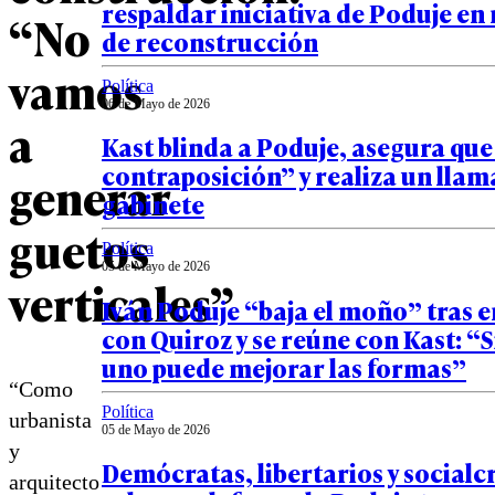
respaldar iniciativa de Poduje en
“No
de reconstrucción
vamos
Política
06 de Mayo de 2026
a
Kast blinda a Poduje, asegura que
contraposición” y realiza un llam
generar
gabinete
guetos
Política
05 de Mayo de 2026
verticales”
Iván Poduje “baja el moño” tras 
con Quiroz y se reúne con Kast: “
uno puede mejorar las formas”
“Como
Política
urbanista
05 de Mayo de 2026
y
Demócratas, libertarios y socialc
arquitecto