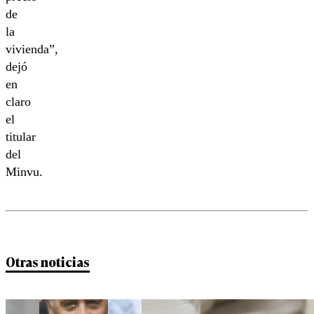
de
la
vivienda”,
dejó
en
claro
el
titular
del
Minvu.
Otras noticias