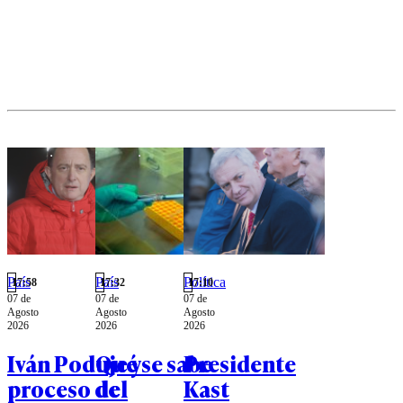
metodología
en regiones
usada para
como
llegar al
Magallanes.
número
entregado en
cadena
nacional.
País
País
Política
17:58
17:32
17:10
07 de
07 de
07 de
Agosto
Agosto
Agosto
2026
2026
2026
Iván Poduje y
Qué se sabe
Presidente
proceso de
del
Kast