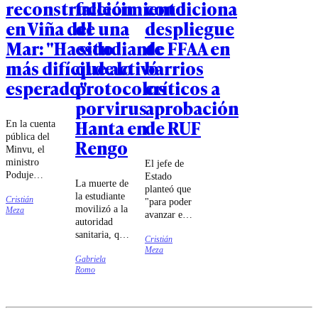
reconstrucción
fallecimiento
condiciona
en Viña del
de una
despliegue
Mar: "Ha sido
estudiante
de FFAA en
más difícil de lo
que activó
barrios
esperado"
protocolos
críticos a
por virus
aprobación
Hanta en
de RUF
En la cuenta
pública del
Rengo
Minvu, el
ministro
El jefe de
Poduje
Estado
La muerte de
expresó que
planteó que
la estudiante
Cristián
la
"para poder
movilizó a la
Meza
recuperación
avanzar en
autoridad
de viviendas
temas de
sanitaria, que
en la ciudad
Cristián
barrios
inició las
Meza
"ha costado
críticos o
Gabriela
diligencias
más" y
situaciones
Romo
para
apuntó al
de
determinar
gobierno
emergencia,
las
anterior.
tenemos
circunstancias
que dar