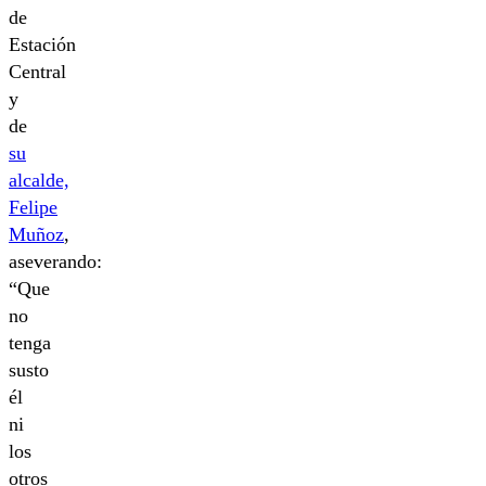
de
Estación
Central
y
de
su
alcalde,
Felipe
Muñoz
,
aseverando:
“Que
no
tenga
susto
él
ni
los
otros