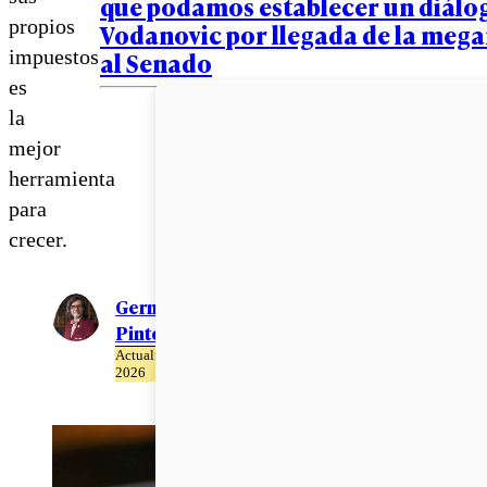
que podamos establecer un diálo
propios
Vodanovic por llegada de la meg
impuestos
al Senado
es
la
mejor
herramienta
para
crecer.
Germán R.
Pinto Perry
Actualizado el 11 de Junio del
2026