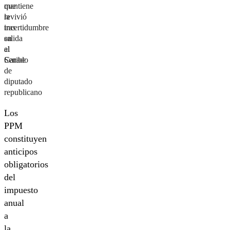
mantiene
que
la
revivió
incertidumbre
tras
en
salida
el
al
Senado
Caribe
de
diputado
republicano
Los
PPM
constituyen
anticipos
obligatorios
del
impuesto
anual
a
la