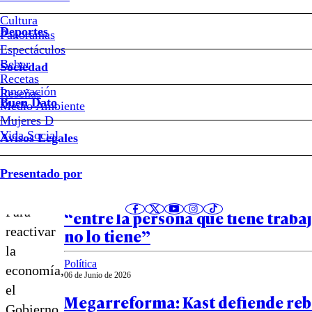
La
Cultura
Deportes
Panoramas
liquidez
Espectáculos
Beber
Sociedad
como
Recetas
Innovación
Notas relacionadas
Reseñas
Buen Dato
Medio Ambiente
política
Mujeres D
Vida Social
Avisos Legales
pública
Política
Presentado por
08 de Junio de 2026
Kast sobre la megarreforma: el de
Para
“entre la persona que tiene trabaj
reactivar
no lo tiene”
la
Política
economía,
06 de Junio de 2026
el
Megarreforma: Kast defiende reb
Gobierno