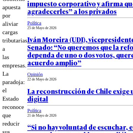
impuesto corporativo y afirma qu
apuesta
agradecerles” a los privados
por
aliviar
Política
25 de Mayo de 2026
cargas
Iván Moreira (UDI), vicepresident
tributarias
Senado: “No queremos que la re
a
dependa de uno o dos votos, que
las
acuerdo amplio”
empresas.
La
Opinión
22 de Mayo de 2026
paradoja:
La reconstrucción de Chile exige 
el
digital
Estado
reconoce
Política
que
21 de Mayo de 2026
reducir
“Si no hay voluntad de escuchar, es
sus