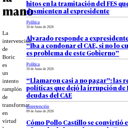
hitos en la tramitación del FES qu
mano
desmienten al expresidente
Política
10 de Junio de 2026
La
Alvarado responde a expresidente
intervención
“Iba a condonar el CAE, si no lo 
de
es problema de este Gobierno”
Boric
Política
es
10 de Junio de 2026
un
“Llamaron casi a no pagar”: las 
intento
políticas que dejó la irrupción de
ramplón
deudas del CAE
de
transformar
Entretención
09 de Junio de 2026
en
Cómo Pollo Castillo se convirtió 
virtud