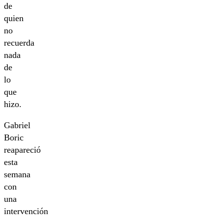
de
quien
no
recuerda
nada
de
lo
que
hizo.
Gabriel
Boric
reapareció
esta
semana
con
una
intervención