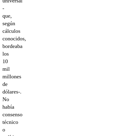
universal
-
que,
según
cálculos
conocidos,
bordeaba
los
10
mil
millones
de
dólares-.
No
había
consenso
técnico
o