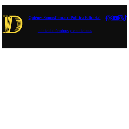
y terapias
argumentos a
hormonales.
favor y en
contra.
Quiénes Somos
Contacto
Política Editorial
publicidad
términos y condiciones