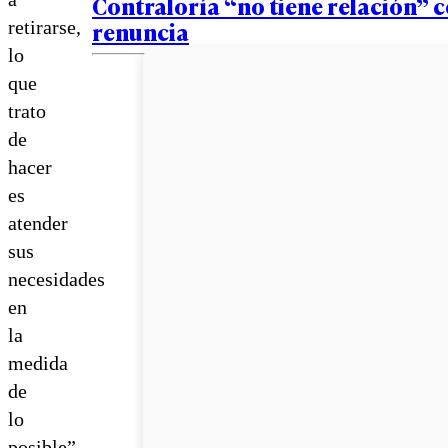
Contraloría “no tiene relación” c
renuncia
retirarse,
lo
que
trato
de
hacer
es
atender
sus
necesidades
en
la
medida
de
lo
posible”.