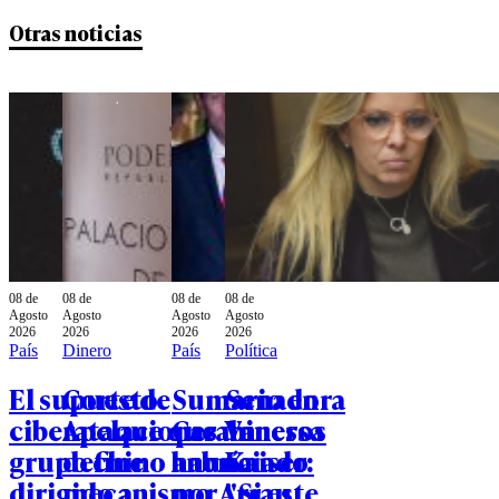
Otras noticias
08 de
08 de
08 de
08 de
Agosto
Agosto
Agosto
Agosto
2026
2026
2026
2026
País
Dinero
País
Política
El supuesto
Corte de
Sumario en
Senadora
ciberataque que un
Apelaciones
Carabineros
Vanessa
grupo chino habría
define
anunciado
Kaiser:
dirigido a
mecanismo
por Arrau
"Si este