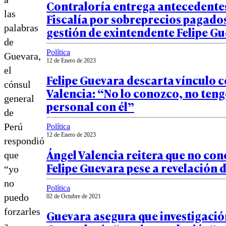
Contraloría entrega antecedente
las
Fiscalía por sobreprecios pagado
palabras
gestión de exintendente Felipe G
de
Política
Guevara,
12 de Enero de 2023
el
Felipe Guevara descarta vínculo 
cónsul
Valencia: “No lo conozco, no teng
general
personal con él”
de
Perú
Política
12 de Enero de 2023
respondió
Ángel Valencia reitera que no con
que
Felipe Guevara pese a revelación 
“yo
no
Política
puedo
02 de Octubre de 2021
forzarles
Guevara asegura que investigació
a