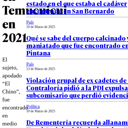
estado en el que estaba el cadáver
Temucuicui
encontrado en San Bernardo
en
País
19 de Marzo de 2025
2021
Qué se sabe del cuerpo calcinado 
maniatado que fue encontrado en
Pintana
El
País
sujeto,
13 de Marzo de 2025
apodado
Violación grupal de ex cadetes de
“El
Contraloría pidió a la PDI expulsa
Chino”,
subcomisario que perdió evidenci
fue
Política
encontrado
10 de Marzo de 2025
en
De Rementería recuerda allanam
medio