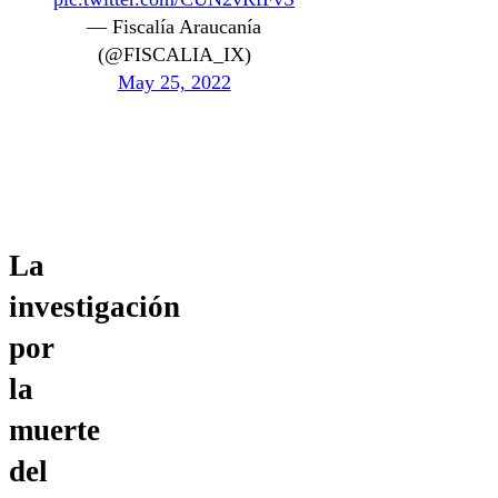
— Fiscalía Araucanía
(@FISCALIA_IX)
May 25, 2022
La
investigación
por
la
muerte
del