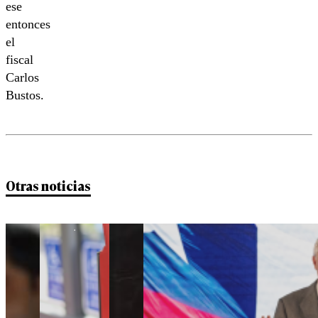
ese
entonces
el
fiscal
Carlos
Bustos.
Otras noticias