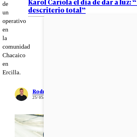
Karol Cariola el día de dar a luz: 
de
descriterio total”
un
operativo
en
la
comunidad
Chacaico
en
Ercilla.
Rodrigo León
25/ 05/ 2022