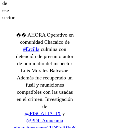
de
ese
sector.
�� AHORA Operativo en
comunidad Chacaico de
#Ercilla
culmina con
detención de presunto autor
de homicidio del inspector
Luis Morales Balcazar.
Además fue recuperado un
fusil y municiones
compatibles con las usadas
en el crimen. Investigación
de
@FISCALIA_IX
y
@PDI_Araucania
pic.twitter.com/CUN2vRfFvS