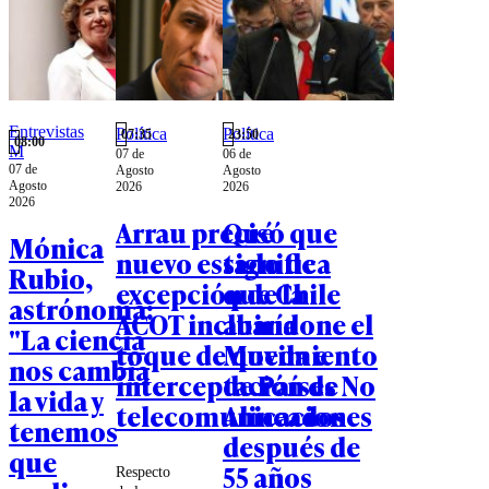
Entrevistas
Política
Política
07:35
23:50
08:00
M
07 de
06 de
07 de
Agosto
Agosto
Agosto
2026
2026
2026
Arrau precisó que
Qué
Mónica
nuevo estado de
significa
Rubio,
excepción de la
que Chile
astrónoma:
ACOT incluiría
abandone el
"La ciencia
toque de queda e
Movimiento
nos cambia
interceptación de
de Países No
la vida y
telecomunicaciones
Alineados
tenemos
después de
que
55 años
Respecto