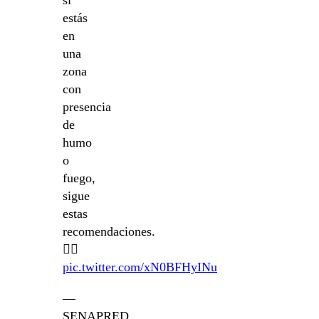
si
estás
en
una
zona
con
presencia
de
humo
o
fuego,
sigue
estas
recomendaciones.
👇🏻
pic.twitter.com/xN0BFHyINu
—
SENAPRED