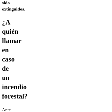
sido
extinguidos.
¿A
quién
llamar
en
caso
de
un
incendio
forestal?
Ante