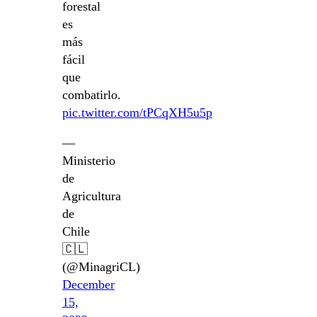
forestal
es
más
fácil
que
combatirlo.
pic.twitter.com/tPCqXH5u5p
—
Ministerio
de
Agricultura
de
Chile
🇨🇱
(@MinagriCL)
December
15,