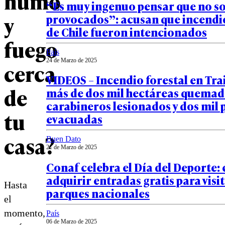
humo
“Es muy ingenuo pensar que no s
y
provocados”: acusan que incendio
de Chile fueron intencionados
fuego
País
24 de Marzo de 2025
cerca
VIDEOS – Incendio forestal en Tra
de
más de dos mil hectáreas quemad
carabineros lesionados y dos mil
tu
evacuadas
casa?
Buen Dato
21 de Marzo de 2025
Conaf celebra el Día del Deporte
adquirir entradas gratis para visi
Hasta
parques nacionales
el
momento,
País
06 de Marzo de 2025