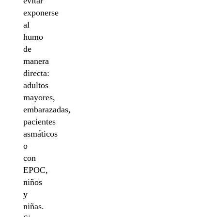
evitar
exponerse
al
humo
de
manera
directa:
adultos
mayores,
embarazadas,
pacientes
asmáticos
o
con
EPOC,
niños
y
niñas.