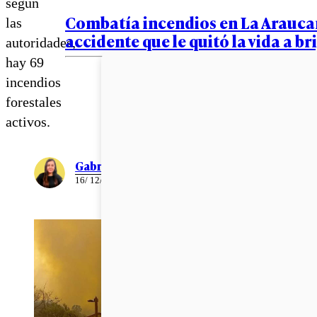
según
Combatía incendios en La Araucan
las
accidente que le quitó la vida a br
autoridades,
hay 69
incendios
forestales
activos.
Gabriela Romo
16/ 12/ 2022